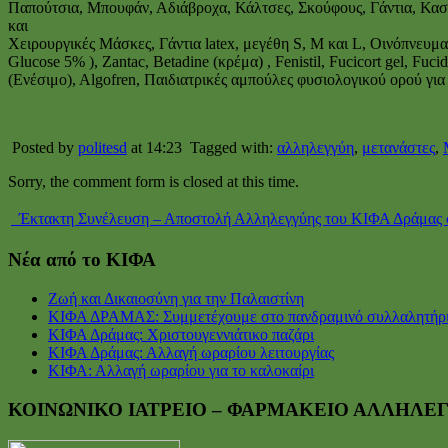
Παπούτσια, Μπουφάν, Αδιάβροχα, Κάλτσες, Σκούφους, Γάντια, Κα
και
Χειρουργικές Μάσκες, Γάντια latex, μεγέθη S, M και L, Οινόπνευμα,
Glucose 5% ), Zantac, Betadine (κρέμα) , Fenistil, Fucicort gel, F
(Ενέσιμο), Algofren, Παιδιατρικές αμπούλες φυσιολογικού ορού για
Posted by
politesd
at 14:23
Tagged with:
αλληλεγγύη
,
μετανάστες
,
Sorry, the comment form is closed at this time.
Έκτακτη Συνέλευση – Αποστολή Αλληλεγγύης του ΚΙΦΑ Δράμας σ
Νέα από το ΚΙΦΑ
Ζωή και Δικαιοσύνη για την Παλαιστίνη
ΚΙΦΑ ΔΡΑΜΑΣ: Συμμετέχουμε στο πανδραμινό συλλαλητήρ
ΚΙΦΑ Δράμας: Χριστουγεννιάτικο παζάρι
ΚΙΦΑ Δράμας: Αλλαγή ωραρίου λειτουργίας
ΚΙΦΑ: Αλλαγή ωραρίου για το καλοκαίρι
ΚΟΙΝΩΝΙΚΟ ΙΑΤΡΕΙΟ – ΦΑΡΜΑΚΕΙΟ ΑΛΛΗΛΕ