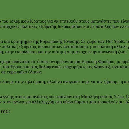
ο του Ισλαμικού Κράτους για να επιτεθούν στους μετανάστες που είνα
υταρχικές πολιτικές εξαίρεσης δικαιωμάτων και περιστολής των ελευ
κα και κρατητήριο της Ευρωπαϊκής Ένωσης. Σε χώρα των Hot Spots, 
 πολιτική εξαίρεσης δικαιωμάτων αντιτάσσουμε μια πολιτική αλληλεγ
η, στην εκπαίδευση και την ισότιμη συμμετοχή στην κοινωνική ζωή.
 ηχηρή απάντηση σε όσους ονειρεύονται μια Ευρώπη-Φρούριο, με φράχ
 του Έβρου και στις δολοφονικές επιχειρήσεις της Φρόντεξ, αντιτά
 σε ευρωπαϊκό έδαφος.
το δούμε στην τηλεόραση, αλλά να αναγκαστούμε να τον ζήσουμε ή και
γγύης στους μετανάστες που φτάνουν στη Μυτιλήνη από τις 5 έως 12
υν στον αγώνα για αλληλεγγύη στα αθώα θύματα που προκαλούν οι πό
ΟΥΣ!