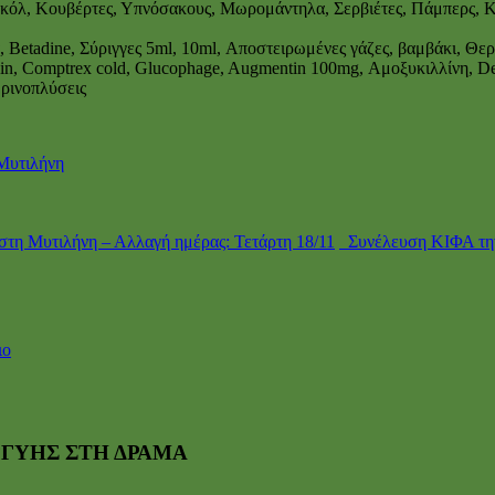
σκόλ, Κουβέρτες, Υπνόσακους, Μωρομάντηλα, Σερβιέτες, Πάμπερς, 
 Betadine, Σύριγγες 5ml, 10ml, Αποστειρωμένες γάζες, βαμβάκι, Θερμό
ucidin, Comptrex cold, Glucophage, Augmentin 100mg, Αμοξυκιλλίνη, De
 ρινοπλύσεις
Μυτιλήνη
τη Μυτιλήνη – Αλλαγή ημέρας: Τετάρτη 18/11
Συνέλευση ΚΙΦΑ την
ιο
ΓΓΥΗΣ ΣΤΗ ΔΡΑΜΑ