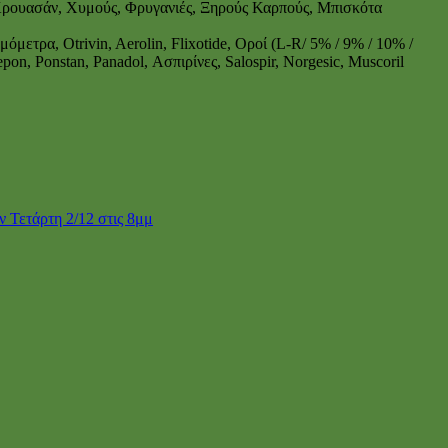
Κρουασάν, Χυμούς, Φρυγανιές, Ξηρούς Καρπούς, Μπισκότα
μετρα, Otrivin, Aerolin, Flixotide, Οροί (L-R/ 5% / 9% / 10% /
pon, Ponstan, Panadol, Ασπιρίνες, Salospir, Norgesic, Muscoril
 Τετάρτη 2/12 στις 8μμ