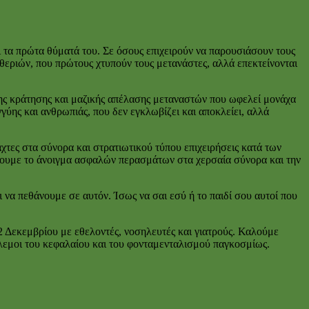
ι τα πρώτα θύματά του. Σε όσους επιχειρούν να παρουσιάσουν τους
θεριών, που πρώτους χτυπούν τους μετανάστες, αλλά επεκτείνονται
της κράτησης και μαζικής απέλασης μεταναστών που ωφελεί μονάχα
γύης και ανθρωπιάς, που δεν εγκλωβίζει και αποκλείει, αλλά
τες στα σύνορα και στρατιωτικού τύπου επιχειρήσεις κατά των
σσουμε το άνοιγμα ασφαλών περασμάτων στα χερσαία σύνορα και την
 να πεθάνουμε σε αυτόν. Ίσως να σαι εσύ ή το παιδί σου αυτοί που
 Δεκεμβρίου με εθελοντές, νοσηλευτές και γιατρούς. Καλούμε
λεμοι του κεφαλαίου και του φονταμενταλισμού παγκοσμίως.