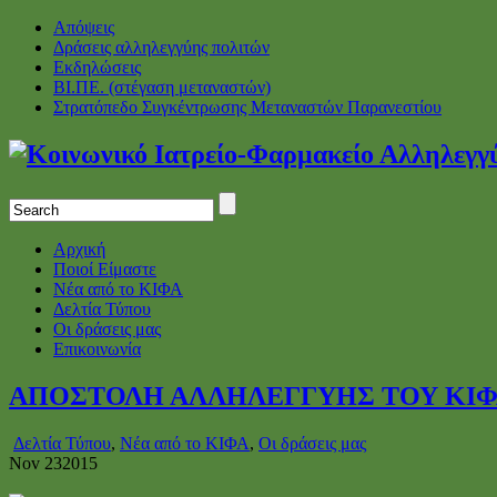
Απόψεις
Δράσεις αλληλεγγύης πολιτών
Εκδηλώσεις
ΒΙ.ΠΕ. (στέγαση μεταναστών)
Στρατόπεδο Συγκέντρωσης Μεταναστών Παρανεστίου
Αρχική
Ποιοί Είμαστε
Νέα από το ΚΙΦΑ
Δελτία Τύπου
Οι δράσεις μας
Επικοινωνία
ΑΠΟΣΤΟΛΗ ΑΛΛΗΛΕΓΓΥΗΣ ΤΟΥ ΚΙΦΑ
Δελτία Τύπου
,
Νέα από το ΚΙΦΑ
,
Οι δράσεις μας
Nov
23
2015