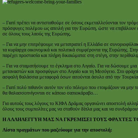
– Γιατί πρέπει να αντισταθούμε σε όσους εκμεταλλεύονται τον τρόμ
πρόσφυγες πολέμου ως απειλή για την Ευρώπη, ώστε να επιβάλουν α
σε όλους τους λαούς της Ευρώπης.
– Για να μην επιτρέψουμε να μετατραπεί η Ελλάδα σε συνοριοφύλα
τα κυρίαρχα οικονομικά και πολιτικά συμφέροντα της Ευρώπης. Στην
παρέχει προστασία και πλήρη δικαιώματα: στη στέγη, στην περίθαλψ
– Για να σταματήσουμε το έγκλημα στο Αιγαίο. Για να δώσουμε μια
μεταναστών και προσφύγων στο Αιγαίο και τη Μεσόγειο. Στο φράχτη
ασφαλή θαλάσσια μεταφορά όσων αιτούνται άσυλο από την Τουρκία
– Γιατί πολύ πιθανόν αυτόν τον νέο πόλεμο που ετοιμάζουν να μην 
θα θαλασσοπνίγονται σε κάποιο σαπιοκάραβο…
Για αυτούς τους λόγους το ΚΙΦΑ Δράμας οργανώνει αποστολή αλληλε
όλους τους συμπολίτες μας να σταθούν δίπλα μας και να συνδράμο
Η ΑΛΛΗΛΕΓΓΥΗ ΜΑΣ ΝΑ ΓΚΡΕΜΙΣΕΙ ΤΟΥΣ ΦΡΑΧΤΕΣ Τ
Λίστα πραγμάτων που μαζεύουμε για την αποστολή: