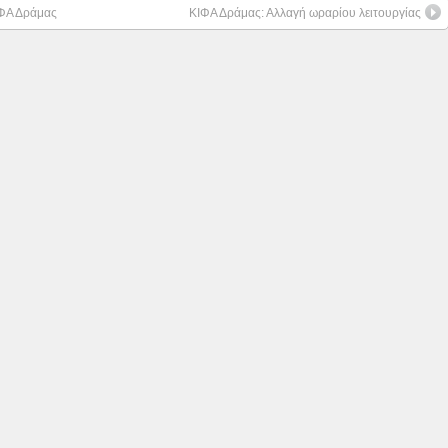
ΙΦΑ Δράμας
ΚΙΦΑ Δράμας: Αλλαγή ωραρίου λειτουργίας