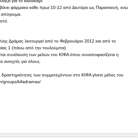
άζει για το καλοκαίρι.
αμβάνει φάρμακα κάθε πρωί 10-12 από Δευτέρα ως Παρασκευή, ενώ
ο απόγευμα.
ιστό.
γύης Δράμας λειτουργεί από το Φεβρουάριο 2012 και από το
φίας 1 (πάνω από την τουλούμπα).
ίται συνέλευση των μελών του ΚΙΦΑ όπου συναποφασίζεται η
αι ανοιχτές για όλους.
ς δραστηριότητες των συμμετεχόντων στο ΚΙΦΑ γίνετε μέλος του
m/groups/kifadramas/