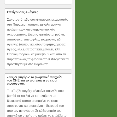
Επείγουσες Ανάγκες
Στο στρατόπεδο συγκέντρωσης μεταναστών
στο Παρανέστι υπάρχει μεγάλη ανάγκη
αναλγητικών και αντιμυκητιασικών
σκευασμάτων. Επίσης χρειάζονται ρούχα,
παπούτσια, παντόφλες, εσώρουχα, είδη
υγιεινής (σαπούνια, οδοντόκρεμες, χαρτιά
υγείας, κτλ.), επιτραπέζια, μπάλες, κλπ.
Όποιοι μπορούν να μαζέψουν κάτι από τα
παραπάνω ας τα φέρουν στο ΚΙΦΑ για να τα
προωθήσουμε στο Παρανέστι.
«Ταξίδι φυγής»: το βιωματικό παιχνίδι
του ΟΗΕ για το τι σημαίνει να είσαι
πρόσφυγας
To «Ταξίδι φυγής» είναι ένα παιχνίδι που
βοηθά τα παιδιά να καταλάβουν με
βιωματικό τρόπο τι σημαίνει να είσαι
πρόσφυγας και ποια είναι η διαφορά του
από τον μετανάστη. Σε κάθε σημείο του
παιχνιδιού ο χρήστης πρέπει να επιλέξει το