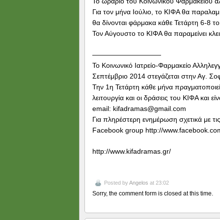
Το ωράριο του Κοινωνικού Φαρμακείου αλλ
Για τον μήνα Ιούλιο, το ΚΙΦΑ θα παραλ
θα δίνονται φάρμακα κάθε Τετάρτη 6-8 τ
Τον Αύγουστο το ΚΙΦΑ θα παραμείνει κλε
——————————
Το Κοινωνικό Ιατρείο-Φαρμακείο Αλληλεγ
Σεπτέμβριο 2014 στεγάζεται στην Αγ. Σο
Την 1η Τετάρτη κάθε μήνα πραγματοποιε
λειτουργία και οι δράσεις του ΚΙΦΑ και είν
email: kifadramas@gmail.com
Για πληρέστερη ενημέρωση σχετικά με τι
Facebook group http://www.facebook.co
http://www.kifadramas.gr/
Posted by
Angelos
at 23:02
Sorry, the comment form is closed at this time.