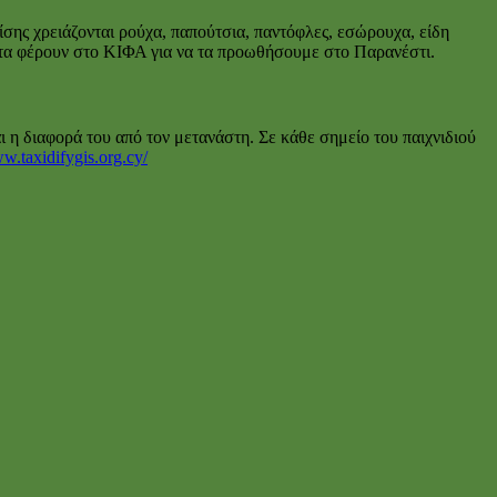
ης χρειάζονται ρούχα, παπούτσια, παντόφλες, εσώρουχα, είδη
ας τα φέρουν στο ΚΙΦΑ για να τα προωθήσουμε στο Παρανέστι.
αι η διαφορά του από τον μετανάστη. Σε κάθε σημείο του παιχνιδιού
ww.taxidifygis.org.cy/