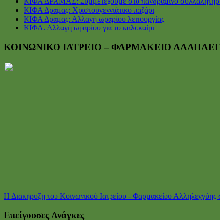
ΚΙΦΑ ΔΡΑΜΑΣ: Συμμετέχουμε στο πανδραμινό συλλαλητήρ
ΚΙΦΑ Δράμας: Χριστουγεννιάτικο παζάρι
ΚΙΦΑ Δράμας: Αλλαγή ωραρίου λειτουργίας
ΚΙΦΑ: Αλλαγή ωραρίου για το καλοκαίρι
ΚΟΙΝΩΝΙΚΟ ΙΑΤΡΕΙΟ – ΦΑΡΜΑΚΕΙΟ ΑΛΛΗΛΕ
Η Διακήρυξη του Κοινωνικού Ιατρείου - Φαρμακείου Αλληλεγγύης
Επείγουσες Ανάγκες