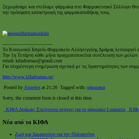
Ξεχωρίσαμε και στείλαμε φάρμακα στο Φαρμακευτικό Σύλλογο Θεσσ
την πρόσφατη καταστροφή της φαρμακαποθήκης τους.
——————————
Το Κοινωνικό Ιατρείο-Φαρμακείο Αλληλεγγύης Δράμας λειτουργεί απ
Την 1η Τετάρτη κάθε μήνα πραγματοποιείται συνέλευση των μελών το
email: kifadramas@gmail.com
Για πληρέστερη ενημέρωση σχετικά με τις δραστηριότητες των συμ
http://www.kifadramas.gr/
Posted by
Angelos
at 21:26
Tagged with:
φάρμακα
Sorry, the comment form is closed at this time.
ΚΙΦΑ Δράμας: Επείγουσα ανάγκη για το φάρμακο Lunparza
ΚΙΦΑ
Νέα από το ΚΙΦΑ
Ζωή και Δικαιοσύνη για την Παλαιστίνη