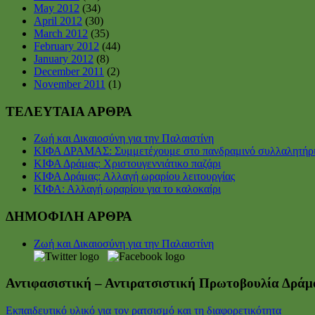
May 2012
(34)
April 2012
(30)
March 2012
(35)
February 2012
(44)
January 2012
(8)
December 2011
(2)
November 2011
(1)
ΤΕΛΕΥΤΑΙΑ ΑΡΘΡΑ
Ζωή και Δικαιοσύνη για την Παλαιστίνη
ΚΙΦΑ ΔΡΑΜΑΣ: Συμμετέχουμε στο πανδραμινό συλλαλητήρ
ΚΙΦΑ Δράμας: Χριστουγεννιάτικο παζάρι
ΚΙΦΑ Δράμας: Αλλαγή ωραρίου λειτουργίας
ΚΙΦΑ: Αλλαγή ωραρίου για το καλοκαίρι
ΔΗΜΟΦΙΛΗ ΑΡΘΡΑ
Ζωή και Δικαιοσύνη για την Παλαιστίνη
Αντιφασιστική – Αντιρατσιστική Πρωτοβουλία Δράμ
Εκπαιδευτικό υλικό για τον ρατσισμό και τη διαφορετικότητα