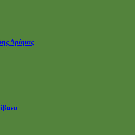
ίβανο