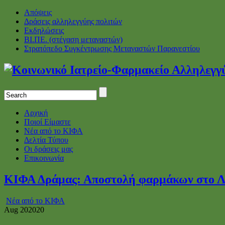
Απόψεις
Δράσεις αλληλεγγύης πολιτών
Εκδηλώσεις
ΒΙ.ΠΕ. (στέγαση μεταναστών)
Στρατόπεδο Συγκέντρωσης Μεταναστών Παρανεστίου
Αρχική
Ποιοί Είμαστε
Νέα από το ΚΙΦΑ
Δελτία Τύπου
Οι δράσεις μας
Επικοινωνία
ΚΙΦΑ Δράμας: Αποστολή φαρμάκων στο Λ
Νέα από το ΚΙΦΑ
Aug
20
2020