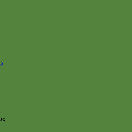
ιο
ας