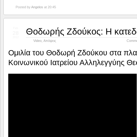
Posted by
Angelos
at 20:45
Θοδωρής Ζδούκος: Η κατεδ
Feb
28
2012
Video
,
Απόψεις
Comme
Ομιλία του Θοδωρή Ζδούκου στα πλα
Κοινωνικού Ιατρείου Αλληλεγγύης Θ