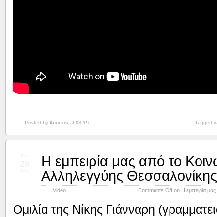
Posted by
Angelos
at 08:19
Tagged w
Η εμπειρία μας από το Κοιν
Feb
28
Αλληλεγγύης Θεσσαλονίκης
2012
Video
Comments Off
on Η εμπειρία μας
Ομιλία της Νίκης Γιάνναρη (γραμματε