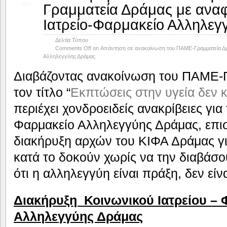
Γραμματεία Δράμας με αναφ
2012
Ιατρείο-Φαρμακείο Αλληλεγ
Δελτία Τύπου
Comments Off
on Απάντηση σε ανακοίνωση του ΠΑΜΕ-Γραμματεία Δρά
Αλληλεγγύης Δράμας
Διαβάζοντας ανακοίνωση του ΠΑΜΕ-Γ
τον τίτλο “
Εκπτώσεις στην υγεία δεν 
περιέχει χονδροειδείς ανακρίβειες για
Φαρμακείο Αλληλεγγύης Δράμας, επι
διακήρυξη αρχών του ΚΙΦΑ Δράμας γι
κατά το δοκούν χωρίς να την διαβάσ
ότι η αλληλεγγύη είναι πράξη, δεν εί
Διακήρυξη Κοινωνικού Ιατρείου –
Αλληλεγγύης Δράμας