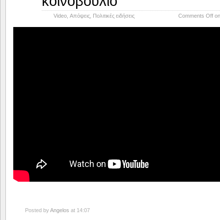
κοινοβούλιο
Video
,
Απόψεις
,
Πολιτικές ειδήσεις
Comments Off
on
Posted by
Angelos
at 14:07