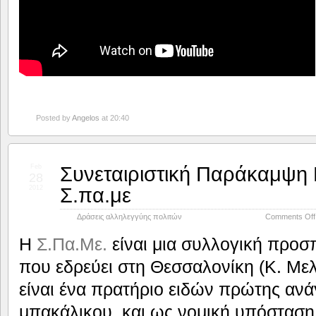
Posted by
Angelos
at 20:40
Συνεταιριστική Παράκαμψη
Feb
28
Σ.πα.με
2012
Δράσεις αλληλεγγύης πολιτών
Comments Off
Η
Σ.Πα.Με.
είναι μια συλλογική προσ
που εδρεύει στη Θεσσαλονίκη (Κ. Μελ
είναι ένα πρατήριο ειδών πρώτης ανά
μπακάλικου, και ως νομική υπόσταση