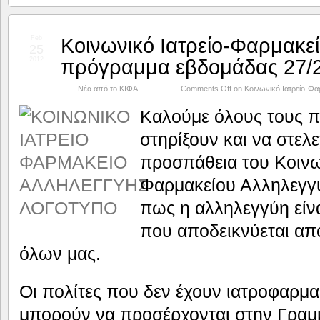
Κοινωνικό Ιατρείο-Φαρμακε
Feb
25
πρόγραμμα εβδομάδας 27/2
2012
Νέα από το ΚΙΦΑ
Comments Off
on Κοινωνικό Ιατρείο-Φα
Καλούμε όλους τους π
στηρίξουν και να στελ
προσπάθεια του Κοινω
Φαρμακείου Αλληλεγγύ
πως η αλληλεγγύη είν
που αποδεικνύεται απ
όλων μας.
Οι πολίτες που δεν έχουν ιατροφαρμ
μπορούν να προσέρχονται στην Γραμμ