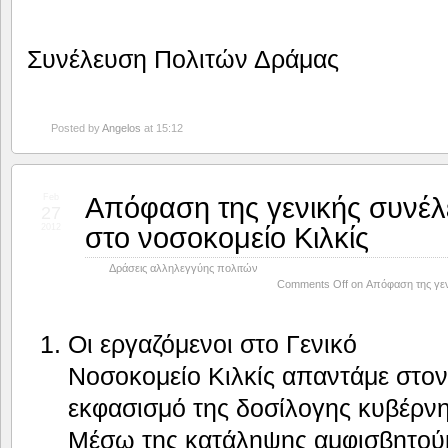
Συνέλευση Πολιτών Δράμας
Posted by
Angelos
at 15:12
Απόφαση της γενικής συνέ
Feb
27
στο νοσοκομείο Κιλκίς
2012
Δράσεις αλληλεγγύης πολιτών
Comments Off
on Απόφαση της γεν
Οι εργαζόμενοι στο Γενικό
Νοσοκομείο Κιλκίς απαντάμε στον
εκφασισμό της δοσίλογης κυβέρνη
Μέσω της κατάληψης αμφισβητούμ