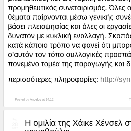
προμηθευτικός συνεταιρισμός. Όλες ο
θέματα παίρνονται μέσω γενικής συνέ
βάσει πλειοψηφίας και όλες οι εργασίε
δυνατόν με κυκλική εναλλαγή. Σκοπός
κατά κάποιο τρόπο να φανεί ότι μπο
σ’αυτόν τον τόπο συλλογικές προσπάθ
πονεμένο τομέα της παραγωγής και δ
περισσότερες πληροφορίες:
http://sy
Posted by
Angelos
at 14:12
T
Η ομιλία της Χάικε Χένσελ 
Feb
28
2012