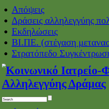
Απόψεις
Δράσεις αλληλεγγύης πο
Εκδηλώσεις
ΒΙ.ΠΕ. (στέγαση μετανα
Στρατόπεδο Συγκέντρωσ