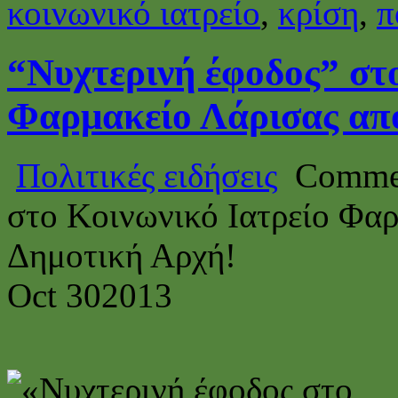
κοινωνικό ιατρείο
,
κρίση
,
π
“Νυχτερινή έφοδος” στ
Φαρμακείο Λάρισας από
Πολιτικές ειδήσεις
Commen
στο Κοινωνικό Ιατρείο Φαρ
Δημοτική Αρχή!
Oct
30
2013