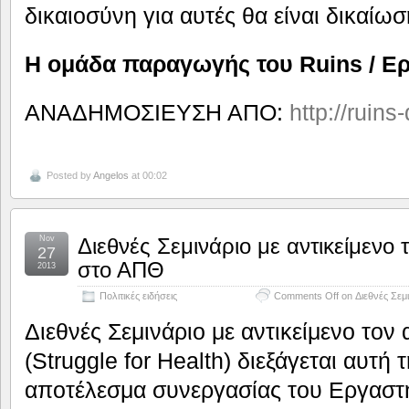
δικαιοσύνη για αυτές θα είναι δικαίωσ
H ομάδα παραγωγής του Ruins / Eρ
ΑΝΑΔΗΜΟΣΙΕΥΣΗ ΑΠΟ:
http://ruin
Posted by
Angelos
at 00:02
Nov
Διεθνές Σεμινάριο με αντικείμενο 
27
στο ΑΠΘ
2013
Πολιτικές ειδήσεις
Comments Off
on Διεθνές Σεμι
Διεθνές Σεμινάριο με αντικείμενο τον
(Struggle for Health) διεξάγεται αυτ
αποτέλεσμα συνεργασίας του Εργαστη