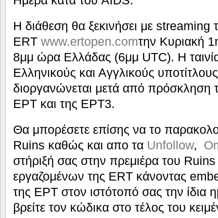
Ημέρα κατά του AIDS.
Η διάθεση θα ξεκινήσει με streaming 
ERT
www.ertopen.com
την Κυριακή 1
8μμ ώρα Ελλάδας (6μμ UTC). Η ταινία
Ελληνικούς και Αγγλικούς υποτίτλου
διοργανώνεται μετά από πρόσκληση 
ΕΡΤ και της ΕΡΤ3.
Θα μπορέσετε επίσης να το παρακολο
Ruins καθώς και απο τα
Unfollow
,
O
στήριξή σας στην πρεμιέρα του Ruins 
εργαζομένων της ΕRT κάνοντας embe
της ΕΡΤ στον ιστότοπό σας την ίδια η
βρείτε τον κώδικα στο τέλος του κειμέ