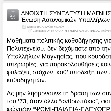
Nov
ΑΝΟΙΧΤΗ ΣΥΝΕΛΕΥΣΗ ΜΑΓΝΗΣΙΑ
26
Ένωση Αστυνομικών Υπαλλήλων
2013
Δράσεις αλληλεγγύης πολιτών
Comments Off
on ΑΝΟΙΧΤΗ ΣΥΝΕΛΕΥΣΗ ΜΑΓΝΗΣΙΑΣ: Απάντηση
Μαθήματα πολιτικής καθοδήγησης για
Πολυτεχνείου, δεν δεχόμαστε από τ
Υπαλλήλων Μαγνησίας, που κουράστ
υπερωρίες, για παρακολουθήσεις κο
φυλάξεις στόχων, καθ’ υπόδειξη των 
καθοδηγητών.
Ας μην λησμονούνε τη δράση των συν
του ’73, όταν άλλα “ανθρωπάκια”, φοι
φώναζαν “ΨΩΜΙ-ΠΑΙΔΕΙΑ-ΕΛΕΥΘΕΡΙΑ”