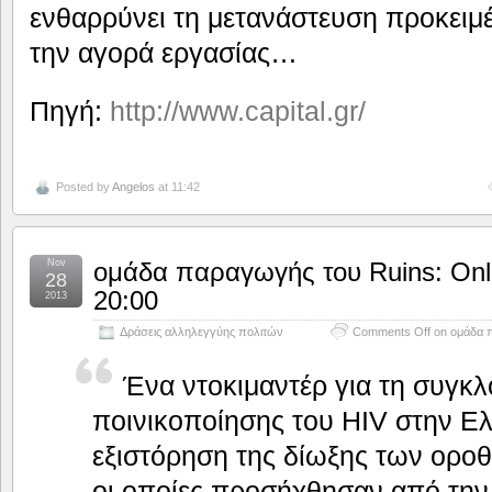
ενθαρρύνει τη μετανάστευση προκειμέ
την αγορά εργασίας…
Πηγή:
http://www.capital.gr/
Posted by
Angelos
at 11:42
Nov
ομάδα παραγωγής του Ruins: Onl
28
20:00
2013
Δράσεις αλληλεγγύης πολιτών
Comments Off
on ομάδα π
Ένα ντοκιμαντέρ για τη συγκ
ποινικοποίησης του HIV στην Ε
εξιστόρηση της δίωξης των οροθ
οι οποίες προσήχθησαν από την