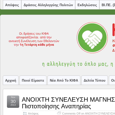
Απόψεις
Δράσεις Αλληλεγγύης Πολιτών
Εκδηλώσεις
ΒΙ.ΠΕ. 
Αρχική
Ποιοί Είμαστε
Νέα Από Το ΚΙΦΑ
Δελτία Τύπου
Οι
Nov
ΑΝΟΙΧΤΗ ΣΥΝΕΛΕΥΣΗ ΜΑΓΝΗΣΙ
30
Πιστοποίησης Αναπηρίας
2013
Απόψεις
Comments Off
on ΑΝΟΙΧΤΗ ΣΥΝΕΛΕΥΣΗ Μ