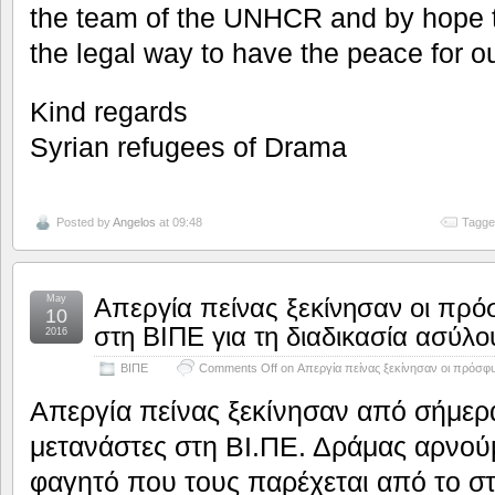
the team of the UNHCR and by hope to
the legal way to have the peace for ou
Kind regards
Syrian refugees of Drama
Posted by
Angelos
at 09:48
Tagge
May
Απεργία πείνας ξεκίνησαν οι πρό
10
στη ΒΙΠΕ για τη διαδικασία ασύλο
2016
ΒΙΠΕ
Comments Off
on Απεργία πείνας ξεκίνησαν οι πρόσφυγ
Απεργία πείνας ξεκίνησαν από σήμερ
μετανάστες στη ΒΙ.ΠΕ. Δράμας αρνούμ
φαγητό που τους παρέχεται από το στ