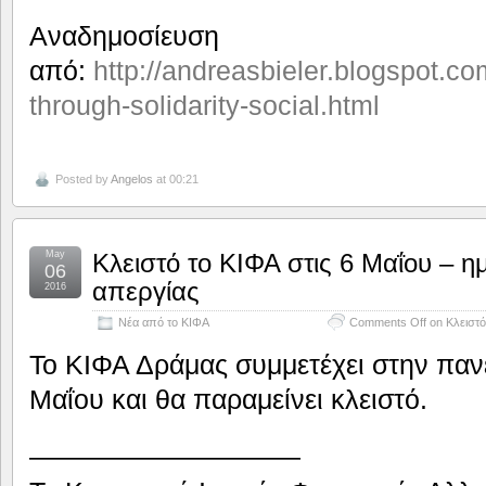
Αναδημοσίευση
από:
http://andreasbieler.blogspot.c
through-solidarity-social.html
Posted by
Angelos
at 00:21
May
Κλειστό το ΚΙΦΑ στις 6 Μαΐου – 
06
απεργίας
2016
Νέα από το ΚΙΦΑ
Comments Off
on Κλειστό
Το ΚΙΦΑ Δράμας συμμετέχει στην πανε
Μαΐου και θα παραμείνει κλειστό.
——————————