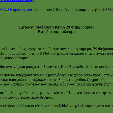
ΚΙΦΑ
,
Οι δράσεις μας
Comments Off
on Να σπάσουμε τον φόβο! Αλλη
Έκτακτη συνέλευση ΚΙΦΑ 29 Φεβρουαρίου
Ενημέρωση- κάλεσμα
 επόμενες μέρες, πραγματοποιήσαμε συνέλευση σήμερα, 29 Φεβρουαρ
Με τη διαπίστωση ότι το ΚΙΦΑ δεν μπορεί να καλύψει τις ανάγκες διαβ
κες, αποφασίσαμε:
δη υγιεινής και ρούχα στο λιμάνι της Καβάλας κάθε Τετάρτη και Σάβ
ν που θα υπάρχουν από τους μετανάστες στο χώρο όπου προτίθεται να
γική απασχόληση ενηλίκων και ανηλίκων (παιχνίδια, ζωγραφική, προ
ν των βασικών αναγκών των φιλοξενούμενων, αλλά και η αντιμετώπισ
στρατόπεδο συγκέντρωσης μεταναστών του Παρανεστίου και να μην απ
ση αυτού του φασιστικού θεσμού.
νέλαβαν πρόθυμα οι εθελοντές του ΚΙΦΑ να φιλοξενήσουν στα σπίτια