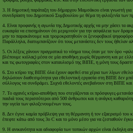
3. Η δημοτική παράταξη του δήμαρχου Μαμσάκου είναι γνωστή για 
συνεδρίαση του Δημοτικού Συμβουλίου με θέμα τη φιλοξενία των 
4. Είναι προφανής η αγωνία της Δημοτικής αρχής να μην χάσει τα ακ
ευκαιρία να επισημάνουν ότι μεριμνούν για την ασφάλεια των δραμι
μην το παρακάνουμε και τρομοκρατηθούν οι ξενοφοβικοί ψηφοφόροι
Παράλληλα, διατυμπανίζουν ότι τους μετανάστες δεν τους ήθελαν α
5. Οι λέξεις χάνουν πραγματικά το νόημα τους όταν με τον όρο «φι
βλέπουμε κιόλας) μέσα σε μία αποθήκη χωρίς θέρμανση και με ελλιπ
και τις φωτογραφίες στον καταυλισμό της ΒΙΠΕ, η μόνη τους δραστη
6. Στο κτίριο της ΒΙΠΕ όλα έχουν αφεθεί στα χέρια των λίγων εθε
δηλώσουν διαθεσιμότητα για εθελοντική εργασία στη ΒΙΠΕ δεν μπόρ
σύλλογος να συνδράμει. Συχνά εθελοντές ανεβαίνουν στη ΒΙΠΕ και σ
7. Το αχανές κτίριο-αποθήκη που στεγάζονται οι πρόσφυγες-μετανάστ
παιδιά τους περισσότεροι από 500 άνθρωποι και η ανάγκη καθαριότητ
την υγεία των φιλοξενουμένων τους.
8. Δεν έγινε καμία πρόβλεψη για τη θέρμανση ή τον εξαερισμό του 
έπεφτε κάτω από τους 3ο C και το μόνο μέσο για να ζεσταθούν έγκυ
9. Η ανικανότητα και αδιαφορία των τοπικών αρχών είναι έκδηλη από