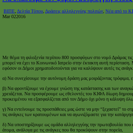
ΒΙΠΕ
,
Δελτία Τύπου
,
Δράσεις αλληλεγγύης πολιτών
,
Νέα από το 
Mar
02
2016
Με θέμα τη φιλοξενία περίπου 800 προσφύγων στο νομό Δράμας τις
μπορεί να έχει το Κοινωνικό Ιατρείο στην έκτακτη αυτή περίσταση. 
εφόσον οι Δήμοι χρηματοδοτούνται για να καλύψουν αυτές τις ανάγ
α) Να συνεχίσουμε την αυτόνομη δράση μας μοιράζοντας τρόφιμα, εί
β) Να φροντίζουμε να έχουμε γνώση της κατάστασης και των αναγκώ
χρειάζεται. Να προσφέρουμε ως εθελοντές του ΚΙΦΑ δίωρη δημιουρ
προκειμένου να εξασφαλίζεται από τον Δήμο όχι μόνο η κάλυψη όλω
γ) Να εντείνουμε τις προσπάθειες μας ώστε να μην “ξεχαστεί” το 
τις ανάγκες των κρατουμένων και να αγωνιζόμαστε για την κατάργη
δ) Να υποστηρίξουμε ως ομάδα αλληλεγγύης την πρωτοβουλία που α
άτομα, ανάλογα με τις ανάγκες που θα προκύψουν στην πορεία,