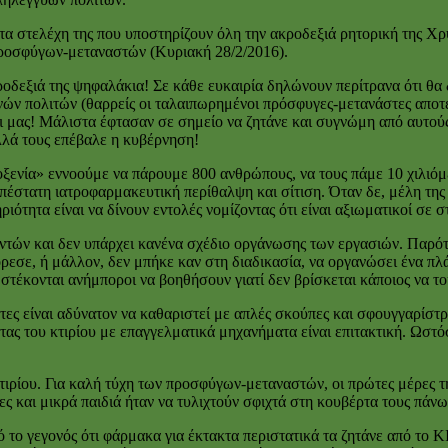
τα στελέχη της που υποστηρίζουν όλη την ακροδεξιά ρητορική της Χρ
προσφύγων-μεταναστών (Κυριακή 28/2/2016).
ροδεξιά της ψηφαλάκια! Σε κάθε ευκαιρία δηλώνουν περίτρανα ότι θα 
νών πολιτών (θαρρείς οι ταλαιπωρημένοι πρόσφυγες-μετανάστες αποτε
 μας! Μάλιστα έφτασαν σε σημείο να ζητάνε και συγνώμη από αυτού
λλά τους επέβαλε η κυβέρνηση!
λοξενία» εννοούμε να πάρουμε 800 ανθρώπους, να τους πάμε 10 χιλιόμ
έστατη ιατροφαρμακευτική περίθαλψη και σίτιση. Όταν δε, μέλη της 
ριότητα είναι να δίνουν εντολές νομίζοντας ότι είναι αξιωματικοί σ
λοντών και δεν υπάρχει κανένα σχέδιο οργάνωσης των εργασιών. Παρό
εσε, ή μάλλον, δεν μπήκε καν στη διαδικασία, να οργανώσει ένα πλά
τέκονται ανήμποροι να βοηθήσουν γιατί δεν βρίσκεται κάποιος να το
ες είναι αδύνατον να καθαριστεί με απλές σκούπες και σφουγγαρίστρε
ας του κτιρίου με επαγγελματικά μηχανήματα είναι επιτακτική. Ωστόσο
κτιρίου. Για καλή τύχη των προσφύγων-μεταναστών, οι πρώτες μέρες τ
ες και μικρά παιδιά ήταν να τυλιχτούν σφιχτά στη κουβέρτα τους πάνω
 το γεγονός ότι φάρμακα για έκτακτα περιστατικά τα ζητάνε από το Κ