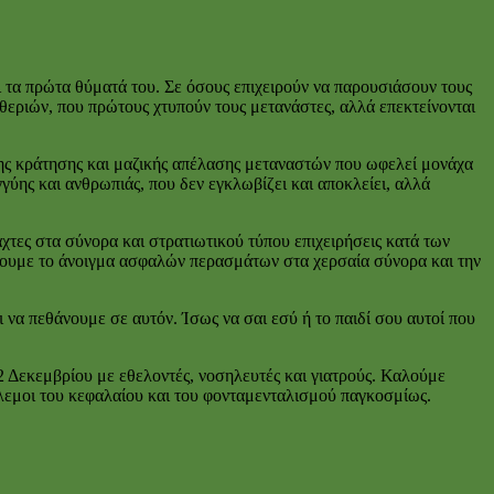
ι τα πρώτα θύματά του. Σε όσους επιχειρούν να παρουσιάσουν τους
θεριών, που πρώτους χτυπούν τους μετανάστες, αλλά επεκτείνονται
της κράτησης και μαζικής απέλασης μεταναστών που ωφελεί μονάχα
γύης και ανθρωπιάς, που δεν εγκλωβίζει και αποκλείει, αλλά
τες στα σύνορα και στρατιωτικού τύπου επιχειρήσεις κατά των
σσουμε το άνοιγμα ασφαλών περασμάτων στα χερσαία σύνορα και την
 να πεθάνουμε σε αυτόν. Ίσως να σαι εσύ ή το παιδί σου αυτοί που
 Δεκεμβρίου με εθελοντές, νοσηλευτές και γιατρούς. Καλούμε
λεμοι του κεφαλαίου και του φονταμενταλισμού παγκοσμίως.