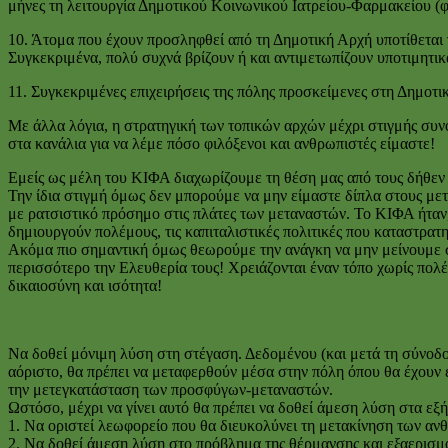
μήνες τη λειτουργία Δημοτικού Κοινωνικού Ιατρείου-Φαρμακείου (φ
10. Άτομα που έχουν προσληφθεί από τη Δημοτική Αρχή υποτίθεται 
Συγκεκριμένα, πολύ συχνά βρίζουν ή και αντιμετωπίζουν υποτιμητι
11. Συγκεκριμένες επιχειρήσεις της πόλης προσκείμενες στη Δημοτι
Με άλλα λόγια, η στρατηγική των τοπικών αρχών μέχρι στιγμής συνο
στα κανάλια για να λέμε πόσο φιλόξενοι και ανθρωπιστές είμαστε!
Εμείς ως μέλη του ΚΙΦΑ διαχωρίζουμε τη θέση μας από τους δήθεν 
Την ίδια στιγμή όμως δεν μπορούμε να μην είμαστε δίπλα στους μετ
με ρατσιστικό πρόσημο στις πλάτες των μεταναστών. Το ΚΙΦΑ ήταν,
δημιουργούν πολέμους, τις καπιταλιστικές πολιτικές που καταστρατ
Ακόμα πιο σημαντική όμως θεωρούμε την ανάγκη να μην μείνουμε στη
περισσότερο την Ελευθερία τους! Χρειάζονται έναν τόπο χωρίς πολέ
δικαιοσύνη και ισότητα!
Να δοθεί μόνιμη λύση στη στέγαση. Δεδομένου (και μετά τη σύνοδο 
αόριστο, θα πρέπει να μεταφερθούν μέσα στην πόλη όπου θα έχουν 
την μετεγκατάσταση των προσφύγων-μεταναστών.
Ωστόσο, μέχρι να γίνει αυτό θα πρέπει να δοθεί άμεση λύση στα εξή
1. Να οριστεί λεωφορείο που θα διευκολύνει τη μετακίνηση των αν
2. Να δοθεί άμεση λύση στο πρόβλημα της θέρμανσης και εξαερισμο