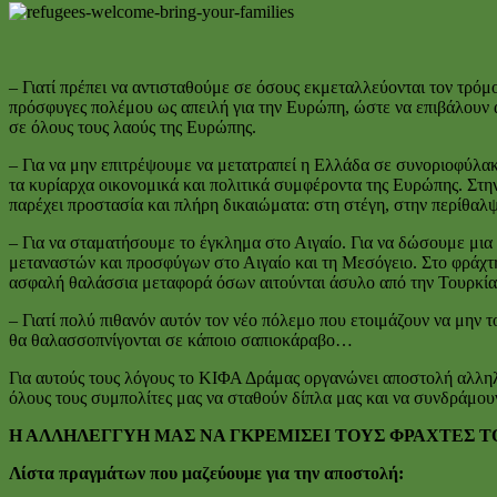
– Γιατί πρέπει να αντισταθούμε σε όσους εκμεταλλεύονται τον τρόμ
πρόσφυγες πολέμου ως απειλή για την Ευρώπη, ώστε να επιβάλουν α
σε όλους τους λαούς της Ευρώπης.
– Για να μην επιτρέψουμε να μετατραπεί η Ελλάδα σε συνοριοφύλα
τα κυρίαρχα οικονομικά και πολιτικά συμφέροντα της Ευρώπης. Στην
παρέχει προστασία και πλήρη δικαιώματα: στη στέγη, στην περίθαλψ
– Για να σταματήσουμε το έγκλημα στο Αιγαίο. Για να δώσουμε μια
μεταναστών και προσφύγων στο Αιγαίο και τη Μεσόγειο. Στο φράχτη
ασφαλή θαλάσσια μεταφορά όσων αιτούνται άσυλο από την Τουρκία
– Γιατί πολύ πιθανόν αυτόν τον νέο πόλεμο που ετοιμάζουν να μην 
θα θαλασσοπνίγονται σε κάποιο σαπιοκάραβο…
Για αυτούς τους λόγους το ΚΙΦΑ Δράμας οργανώνει αποστολή αλληλε
όλους τους συμπολίτες μας να σταθούν δίπλα μας και να συνδράμο
Η ΑΛΛΗΛΕΓΓΥΗ ΜΑΣ ΝΑ ΓΚΡΕΜΙΣΕΙ ΤΟΥΣ ΦΡΑΧΤΕΣ Τ
Λίστα πραγμάτων που μαζεύουμε για την αποστολή: