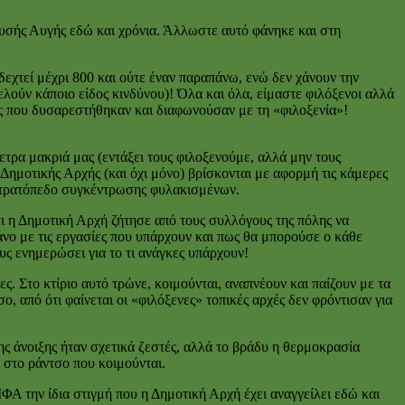
υσής Αυγής εδώ και χρόνια. Άλλωστε αυτό φάνηκε και στη
δεχτεί μέχρι 800 και ούτε έναν παραπάνω, ενώ δεν χάνουν την
λούν κάποιο είδος κινδύνου)! Όλα και όλα, είμαστε φιλόξενοι αλλά
ς που δυσαρεστήθηκαν και διαφωνούσαν με τη «φιλοξενία»!
ετρα μακριά μας (εντάξει τους φιλοξενούμε, αλλά μην τους
Δημοτικής Αρχής (και όχι μόνο) βρίσκονται με αφορμή τις κάμερες
ε στρατόπεδο συγκέντρωσης φυλακισμένων.
τι η Δημοτική Αρχή ζήτησε από τους συλλόγους της πόλης να
νο με τις εργασίες που υπάρχουν και πως θα μπορούσε ο κάθε
υς ενημερώσει για το τι ανάγκες υπάρχουν!
ς. Στο κτίριο αυτό τρώνε, κοιμούνται, αναπνέουν και παίζουν με τα
, από ότι φαίνεται οι «φιλόξενες» τοπικές αρχές δεν φρόντισαν για
ης άνοιξης ήταν σχετικά ζεστές, αλλά το βράδυ η θερμοκρασία
 στο ράντσο που κοιμούνται.
ΙΦΑ την ίδια στιγμή που η Δημοτική Αρχή έχει αναγγείλει εδώ και