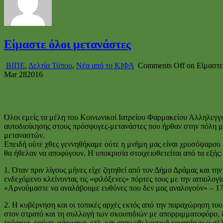
Είμαστε όλοι μετανάστες
ΒΙΠΕ
,
Δελτία Τύπου
,
Νέα από το ΚΙΦΑ
Comments Off
on Είμαστε
Mar
28
2016
Όλοι εμείς τα μέλη του Κοινωνικοί Ιατρείου Φαρμακείου Αλληλεγγ
αυτοδιοίκησης στους πρόσφυγες-μετανάστες που ήρθαν στην πόλη μα
μεταναστών.
Επειδή ούτε χθες γεννηθήκαμε ούτε η μνήμη μας είναι χρυσόψαρου
θα ήθελαν να αποφύγουν. Η υποκρισία στοιχειοθετείται από τα εξής:
1. Όταν πριν λίγους μήνες είχε ζητηθεί από τον Δήμο Δράμας και
ενδεχόμενο κλείνοντας τις «φιλόξενες» πόρτες τους με την αιτιολο
«Αρνούμαστε να αναλάβουμε ευθύνες που δεν μας αναλογούν» – 17
2. Η κυβέρνηση και οι τοπικές αρχές εκτός από την παραχώρηση του 
στον στρατό και τη συλλογή των σκουπιδιών με απορριμματοφόρο, 
τρόφιμα, ρούχα, φάρμακα, κτλ. και στην εθελοντική εργασία των α