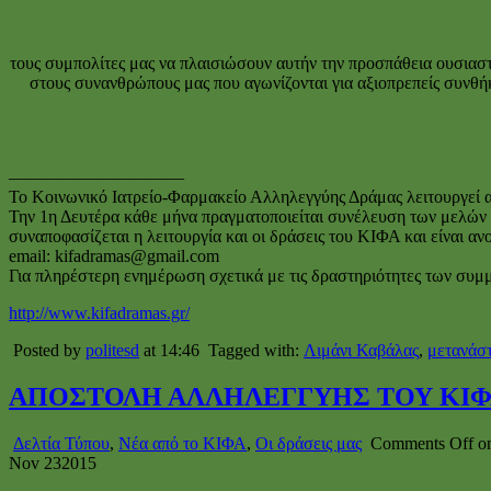
τους συμπολίτες μας να πλαισιώσουν αυτήν την προσπάθεια ουσιαστ
στους συνανθρώπους μας που αγωνίζονται για αξιοπρεπείς συνθή
——————————
Το Κοινωνικό Ιατρείο-Φαρμακείο Αλληλεγγύης Δράμας λειτουργεί απ
Την 1η Δευτέρα κάθε μήνα πραγματοποιείται συνέλευση των μελών τ
συναποφασίζεται η λειτουργία και οι δράσεις του ΚΙΦΑ και είναι ανο
email: kifadramas@gmail.com
Για πληρέστερη ενημέρωση σχετικά με τις δραστηριότητες των συμ
http://www.kifadramas.gr/
Posted by
politesd
at 14:46
Tagged with:
Λιμάνι Καβάλας
,
μετανάσ
ΑΠΟΣΤΟΛΗ ΑΛΛΗΛΕΓΓΥΗΣ ΤΟΥ ΚΙΦΑ
Δελτία Τύπου
,
Νέα από το ΚΙΦΑ
,
Οι δράσεις μας
Comments Off
o
Nov
23
2015