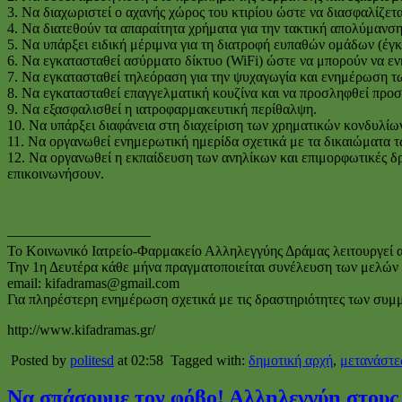
3. Να διαχωριστεί ο αχανής χώρος του κτιρίου ώστε να διασφαλίζε
4. Να διατεθούν τα απαραίτητα χρήματα για την τακτική απολύμανσ
5. Να υπάρξει ειδική μέριμνα για τη διατροφή ευπαθών ομάδων (έγκυ
6. Να εγκατασταθεί ασύρματο δίκτυο (WiFi) ώστε να μπορούν να ενημ
7. Να εγκατασταθεί τηλεόραση για την ψυχαγωγία και ενημέρωση 
8. Να εγκατασταθεί επαγγελματική κουζίνα και να προσληφθεί προσ
9. Να εξασφαλισθεί η ιατροφαρμακευτική περίθαλψη.
10. Να υπάρξει διαφάνεια στη διαχείριση των χρηματικών κονδυλίω
11. Να οργανωθεί ενημερωτική ημερίδα σχετικά με τα δικαιώματα
12. Να οργανωθεί η εκπαίδευση των ανηλίκων και επιμορφωτικές δρα
επικοινωνήσουν.
——————————
Το Κοινωνικό Ιατρείο-Φαρμακείο Αλληλεγγύης Δράμας λειτουργεί απ
Την 1η Δευτέρα κάθε μήνα πραγματοποιείται συνέλευση των μελών το
email: kifadramas@gmail.com
Για πληρέστερη ενημέρωση σχετικά με τις δραστηριότητες των συμμ
http://www.kifadramas.gr/
Posted by
politesd
at 02:58
Tagged with:
δημοτική αρχή
,
μετανάστε
Να σπάσουμε τον φόβο! Αλληλεγγύη στους