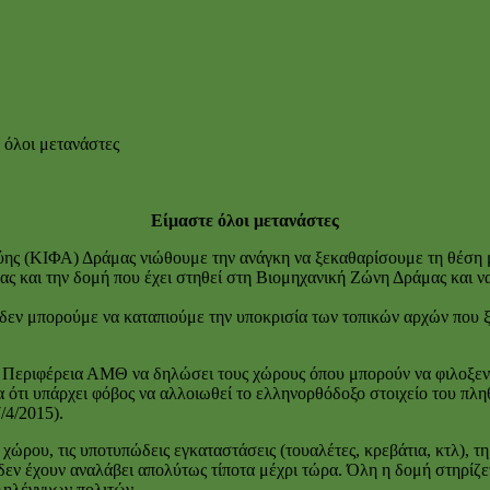
 όλοι μετανάστες
Είμαστε όλοι μετανάστες
ύης (ΚΙΦΑ) Δράμας νιώθουμε την ανάγκη να ξεκαθαρίσουμε τη θέση μ
ς και την δομή που έχει στηθεί στη Βιομηχανική Ζώνη Δράμας και να 
 δεν μπορούμε να καταπιούμε την υποκρισία των τοπικών αρχών που 
 την Περιφέρεια ΑΜΘ να δηλώσει τους χώρους όπου μπορούν να φιλοξ
γία ότι υπάρχει φόβος να αλλοιωθεί το ελληνορθόδοξο στοιχείο του 
/4/2015).
χώρου, τις υποτυπώδεις εγκαταστάσεις (τουαλέτες, κρεβάτια, κτλ), τ
δεν έχουν αναλάβει απολύτως τίποτα μέχρι τώρα. Όλη η δομή στηρίζε
λληλέγγυων πολιτών.