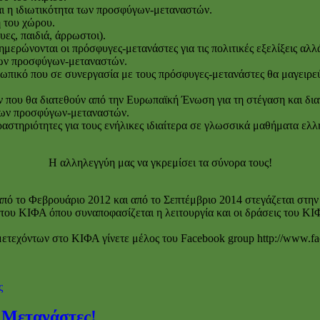
ται η ιδιωτικότητα των προσφύγων-μεταναστών.
η του χώρου.
ες, παιδιά, άρρωστοι).
ερώνονται οι πρόσφυγες-μετανάστες για τις πολιτικές εξελίξεις αλλά
των προσφύγων-μεταναστών.
ωπικό που σε συνεργασία με τους πρόσφυγες-μετανάστες θα μαγειρεύ
ν που θα διατεθούν από την Ευρωπαϊκή Ένωση για τη στέγαση και δια
 των προσφύγων-μεταναστών.
στηριότητες για τους ενήλικες ιδιαίτερα σε γλωσσικά μαθήματα ελλη
Η αλληλεγγύη μας να γκρεμίσει τα σύνορα τους!
ό το Φεβρουάριο 2012 και από το Σεπτέμβριο 2014 στεγάζεται στην 
υ ΚΙΦΑ όπου συναποφασίζεται η λειτουργία και οι δράσεις του ΚΙΦΑ 
ετεχόντων στο ΚΙΦΑ γίνετε μέλος του Facebook group http://www.fa
ς
 Μετανάστες!