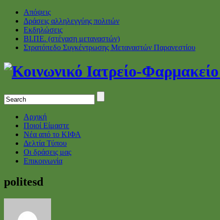
Απόψεις
Δράσεις αλληλεγγύης πολιτών
Εκδηλώσεις
ΒΙ.ΠΕ. (στέγαση μεταναστών)
Στρατόπεδο Συγκέντρωσης Μεταναστών Παρανεστίου
Αρχική
Ποιοί Είμαστε
Νέα από το ΚΙΦΑ
Δελτία Τύπου
Οι δράσεις μας
Επικοινωνία
politesd