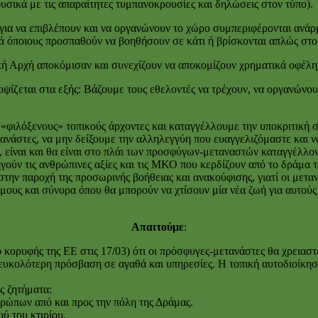
υσικά με τις απαραίτητες τυμπανοκρουσίες και δηλώσεις στον τύπο).
για να επιβλέπουν και να οργανώνουν το χώρο συμπεριφέρονται ανάρ
κά όποιους προσπαθούν να βοηθήσουν σε κάτι ή βρίσκονται απλώς στο
κή Αρχή αποκόμισαν και συνεχίζουν να αποκομίζουν χρηματικά οφέλη 
ψίζεται στα εξής: Βάζουμε τους εθελοντές να τρέχουν, να οργανώνου
«φιλόξενους» τοπικούς άρχοντες και καταγγέλλουμε την υποκριτική σ
ανάστες, να μην δείξουμε την αλληλεγγύη που ευαγγελιζόμαστε και ν
 είναι και θα είναι στο πλάι των προσφύγων-μεταναστών καταγγέλλο
ηγούν τις ανθρώπινες αξίες και τις ΜΚΟ που κερδίζουν από το δράμα
ν παροχή της προσωρινής βοήθειας και ανακούφισης, γιατί οι μετανά
μους και σύνορα όπου θα μπορούν να χτίσουν μία νέα ζωή για αυτούς 
Απαιτούμε
:
κορυφής της ΕΕ στις 17/03) ότι οι πρόσφυγες-μετανάστες θα χρειαστε
ευκολότερη πρόσβαση σε αγαθά και υπηρεσίες. Η τοπική αυτοδιοίκησ
ς ζητήματα:
θρώπων από και προς την πόλη της Δράμας.
ύ του κτιρίου.