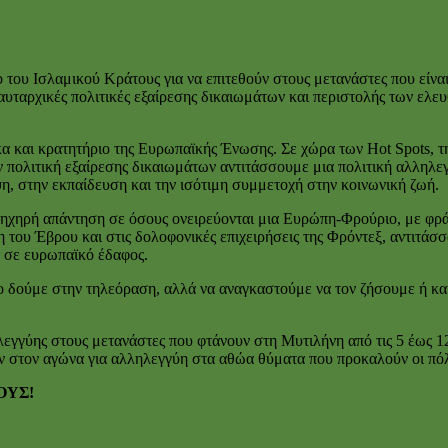
ο του Ισλαμικού Κράτους για να επιτεθούν στους μετανάστες που είνα
υταρχικές πολιτικές εξαίρεσης δικαιωμάτων και περιστολής των ελευ
κα και κρατητήριο της Ευρωπαϊκής Ένωσης. Σε χώρα των Hot Spots, 
 πολιτική εξαίρεσης δικαιωμάτων αντιτάσσουμε μια πολιτική αλληλεγ
η, στην εκπαίδευση και την ισότιμη συμμετοχή στην κοινωνική ζωή.
 ηχηρή απάντηση σε όσους ονειρεύονται μια Ευρώπη-Φρούριο, με φράχ
 του Έβρου και στις δολοφονικές επιχειρήσεις της Φρόντεξ, αντιτά
 σε ευρωπαϊκό έδαφος.
το δούμε στην τηλεόραση, αλλά να αναγκαστούμε να τον ζήσουμε ή και
γγύης στους μετανάστες που φτάνουν στη Μυτιλήνη από τις 5 έως 12
υν στον αγώνα για αλληλεγγύη στα αθώα θύματα που προκαλούν οι πό
ΟΥΣ!