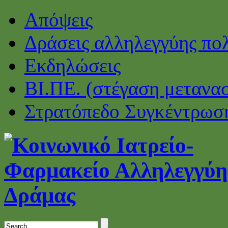
Απόψεις
Δράσεις αλληλεγγύης πο
Εκδηλώσεις
ΒΙ.ΠΕ. (στέγαση μετανα
Στρατόπεδο Συγκέντρωσ