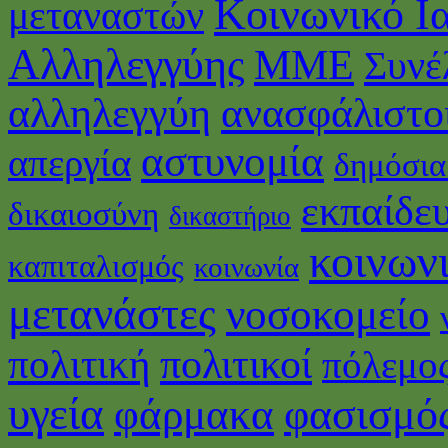
Κοινωνικό Ι
μεταναστών
Αλληλεγγύης
ΜΜΕ
Συνέ
αλληλεγγύη
ανασφάλιστο
αστυνομία
απεργία
δημόσια
εκπαίδε
δικαιοσύνη
δικαστήριο
κοινωνι
καπιταλισμός
κοινωνία
μετανάστες
νοσοκομείο
πολιτικοί
πολιτική
πόλεμο
υγεία
φάρμακα
φασισμό