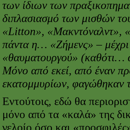
των ίδιων των πραξικοπημ
διπλασιασμό των μισθών του
«Litton», «Μακντόναλντ», 
πάντα η… «Ζήμενς» – μέχρι 
«θαυματουργού» (καθότι… 
Μόνο από εκεί, από έναν π
εκατομμυρίων, φαγώθηκαν 
Εντούτοις, εδώ θα περιορι
μόνο από τα «καλά» της δικ
γελοίο όσο και «προσφιλές