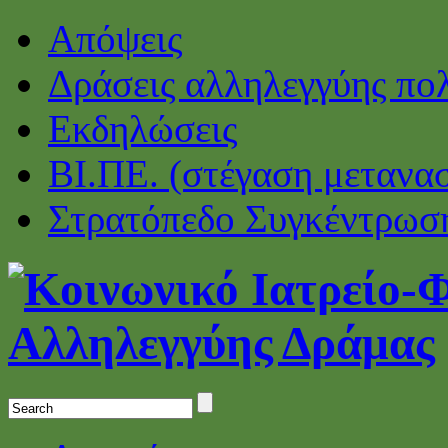
Απόψεις
Δράσεις αλληλεγγύης πο
Εκδηλώσεις
ΒΙ.ΠΕ. (στέγαση μετανα
Στρατόπεδο Συγκέντρωσ