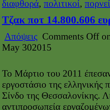
διαφθορά
,
πολιτικοί
,
πορνε
Τζακ ποτ 14.800.606 ευ
Απόψεις
Comments Off
on
May
30
2015
Το Μάρτιο του 2011 έπεσαν 
εργοστάσιο της ελληνικής 
Σίνδο της Θεσσαλονίκης. Λ
αντιπροσωπεία εργαζομένων