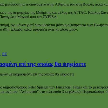
ας μετάδοση τα τεκταινόμενα στην Αθήνα, μέσα στη Βουλή, αλλά κα
ών της Δημαρχίας της Μαδρίτης και μέλος της ATTAC, Κάρλος Σάντ
η Παναγιώτα Μανιού από τον ΣΥΡΙΖΑ.
τιγμή, όχι μόνον γιατί διακυβεύεται μόνο η αξιοπρέπεια των Ελλήνων
ρα στην Ελλάδα, αλλά επηρεάζει όλες κι όλους μας
».
η
,
ΕΕ
σμένη επί της οποίας θα ψηφίσετε
σμών μεταφρασμένη επί της οποίας θα ψηφίσετε
 δημοσιογράφος Peter Spiegel των Fincancial Times και το μετέφρασ
μμετοχή του “Ανδριανού” στα τελευταία 3 κεφάλαια). Παρακαλούμε όπ