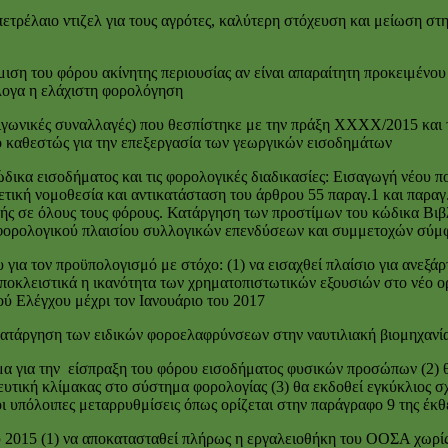
τρέλαιο ντιζελ για τους αγρότες, καλύτερη στόχευση και μείωση στ
ιση του φόρου ακίνητης περιουσίας αν είναι απαραίτητη προκειμένου
άλογα η ελάχιστη φορολόγηση
ιγωνικές συναλλαγές) που θεσπίστηκε με την πράξη ΧΧΧΧ/2015 και 
 καθεστώς για την επεξεργασία των γεωργικών εισοδημάτων
κα εισοδήματος και τις φορολογικές διαδικασίες: Εισαγωγή νέου ποι
ετική νομοθεσία και αντικατάσταση του άρθρου 55 παραγ.1 και παραγ
υγής σε όλους τους φόρους. Κατάργηση των προστίμων του κώδικα Βι
φορολογικού πλαισίου συλλογικών επενδύσεων και συμμετοχών σύμφων
για τον προϋπολογισμό με στόχο: (1) να εισαχθεί πλαίσιο για ανεξά
ποκλειστικά η ικανότητα των χρηματοπιστωτικών εξουσιών στο νέο ορ
ού Ελέγχου μέχρι τον Ιανουάριο του 2017
ατάργηση των ειδικών φοροελαφρύνσεων στην ναυτιλιακή βιομηχανία
μα για την είσπραξη του φόρου εισοδήματος φυσικών προσώπων (2) θα
ευτική κλίμακας στο σύστημα φορολογίας (3) θα εκδοθεί εγκύκλιος σ
ι υπόλοιπες μεταρρυθμίσεις όπως ορίζεται στην παράγραφο 9 της έκ
υ 2015 (1) να αποκατασταθεί πλήρως η εργαλειοθήκη του ΟΟΣΑ χωρίς ε