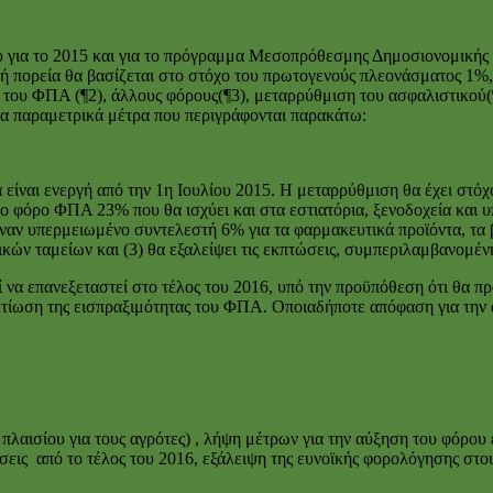
για το 2015 και για το πρόγραμμα Μεσοπρόθεσμης Δημοσιονομικής 
πορεία θα βασίζεται στο στόχο του πρωτογενούς πλεονάσματος 1%, 
 του ΦΠΑ (¶2), άλλους φόρους(¶3), μεταρρύθμιση του ασφαλιστικού(¶
λα παραμετρικά μέτρα που περιγράφονται παρακάτω:
ναι ενεργή από την 1η Ιουλίου 2015. Η μεταρρύθμιση θα έχει στόχ
ίο φόρο ΦΠΑ 23% που θα ισχύει και στα εστιατόρια, ξενοδοχεία και 
ναν υπερμειωμένο συντελεστή 6% για τα φαρμακευτικά προϊόντα, τα βιβ
κών ταμείων και (3) θα εξαλείψει τις εκπτώσεις, συμπεριλαμβανομέν
να επανεξεταστεί στο τέλος του 2016, υπό την προϋπόθεση ότι θα 
λτίωση της εισπραξιμότητας του ΦΠΑ. Οποιαδήποτε απόφαση για την 
 πλαισίου για τους αγρότες) , λήψη μέτρων για την αύξηση του φόρο
ήσεις από το τέλος του 2016, εξάλειψη της ευνοϊκής φορολόγησης στ