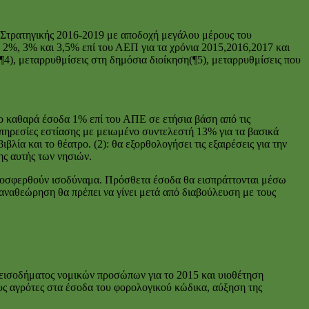
Στρατηγικής 2016-2019 με αποδοχή μεγάλου μέρους του
2%, 3% και 3,5% επί του ΑΕΠ για τα χρόνια 2015,2016,2017 και
4), μεταρρυθμίσεις στη δημόσια διοίκηση(¶5), μεταρρυθμίσεις που
ο καθαρά έσοδα 1% επί του ΑΠΕ σε ετήσια βάση από τις
υπηρεσίες εστίασης με μειωμένο συντελεστή 13% για τα βασικά
λία και το θέατρο. (2): θα εξορθολογήσει τις εξαιρέσεις για την
ης αυτής των νησιών.
προσφερθούν ισοδύναμα. Πρόσθετα έσοδα θα εισπράττονται μέσω
αναθεώρηση θα πρέπει να γίνει μετά από διαβούλευση με τους
υ εισοδήματος νομικών προσώπων για το 2015 και υιοθέτηση
ους αγρότες στα έσοδα του φορολογικού κώδικα, αύξηση της