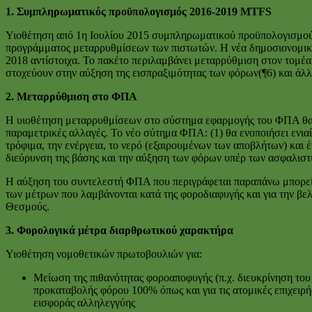
1. Συμπληρωματικός προϋπολογισμός 2016-2019
MTFS
Υιοθέτηση από 1η Ιουλίου 2015 συμπληρωματικού προϋπολογισμού 
προγράμματος μεταρρυθμίσεων των πιστωτών. Η νέα δημοσιονομική 
2018 αντίστοιχα. Το πακέτο περιλαμβάνει μεταρρύθμιση στον τομέα
στοχεύουν στην αύξηση της εισπραξιμότητας των φόρων(¶6) και άλ
2. Μεταρρύθμιση στο ΦΠΑ
Η υιοθέτηση μεταρρυθμίσεων στο σύστημα εφαρμογής του ΦΠΑ θα εί
παραμετρικές αλλαγές. Το νέο σύτημα ΦΠΑ: (1) θα ενοποιήσει ενια
τρόφιμα, την ενέργεια, το νερό (εξαιρουμένων των αποβλήτων) και έ
διεύρυνση της βάσης και την αύξηση των φόρων υπέρ των ασφαλιστι
Η αύξηση του συντελεστή ΦΠΑ που περιγράφεται παραπάνω μπορεί 
των μέτρων που λαμβάνονται κατά της φοροδιαφυγής και για την βε
Θεσμούς.
3. Φορολογικά μέτρα διαρθρωτικού χαρακτήρα
Υιοθέτηση νομοθετικών πρωτοβουλιών για:
Μείωση της πιθανότητας φοροαποφυγής (π.χ. διευκρίνηση του
προκαταβολής φόρου 100% όπως και για τις ατομικές επιχειρ
εισφοράς αλληλεγγύης