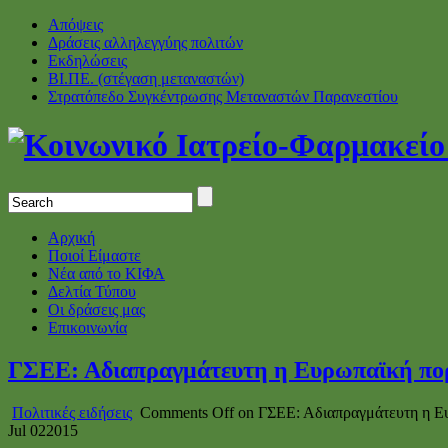
Απόψεις
Δράσεις αλληλεγγύης πολιτών
Εκδηλώσεις
ΒΙ.ΠΕ. (στέγαση μεταναστών)
Στρατόπεδο Συγκέντρωσης Μεταναστών Παρανεστίου
Αρχική
Ποιοί Είμαστε
Νέα από το ΚΙΦΑ
Δελτία Τύπου
Οι δράσεις μας
Επικοινωνία
ΓΣΕΕ: Αδιαπραγμάτευτη η Ευρωπαϊκή πορε
Πολιτικές ειδήσεις
Comments Off
on ΓΣΕΕ: Αδιαπραγμάτευτη η Ευ
Jul
02
2015