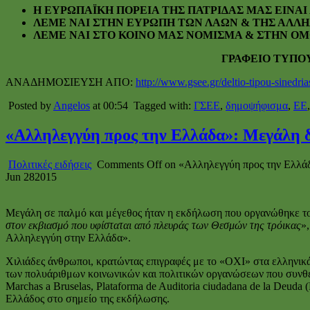
Η ΕΥΡΩΠΑΪΚΗ ΠΟΡΕΙΑ ΤΗΣ ΠΑΤΡΙΔΑΣ ΜΑΣ ΕΙΝΑ
ΛΕΜΕ ΝΑΙ ΣΤΗΝ ΕΥΡΩΠΗ ΤΩΝ ΛΑΩΝ & ΤΗΣ ΑΛΛΗ
ΛΕΜΕ ΝΑΙ ΣΤΟ ΚΟΙΝΟ ΜΑΣ ΝΟΜΙΣΜΑ & ΣΤΗΝ ΟΜ
ΓΡΑΦΕΙΟ ΤΥΠΟΥ ΚΑΙ ΔΗΜΟ
ΑΝΑΔΗΜΟΣΙΕΥΣΗ ΑΠΟ:
http://www.gsee.gr/deltio-tipou-sinedrias
Posted by
Angelos
at 00:54
Tagged with:
ΓΣΕΕ
,
δημοψήφισμα
,
ΕΕ
«Αλληλεγγύη προς την Ελλάδα»: Μεγάλη
Πολιτικές ειδήσεις
Comments Off
on «Αλληλεγγύη προς την Ελλά
Jun
28
2015
Μεγάλη σε παλμό και μέγεθος ήταν η εκδήλωση που οργανώθηκε το 
στον εκβιασμό που υφίσταται από πλευράς των Θεσμών της τρόικας
»
Αλληλεγγύη στην Ελλάδα».
Χιλιάδες άνθρωποι, κρατώντας επιγραφές με το «ΟΧΙ» στα ελληνικ
των πολυάριθμων κοινωνικών και πολιτικών οργανώσεων που συνθέτο
Marchas a Bruselas, Plataforma de Auditoria ciudadana de la Deuda
Ελλάδος στο σημείο της εκδήλωσης.