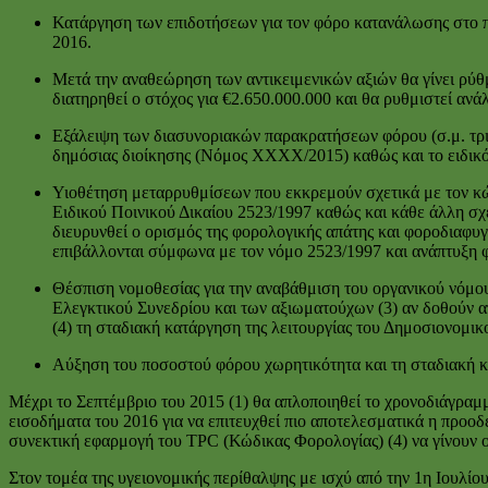
Κατάργηση των επιδοτήσεων για τον φόρο κατανάλωσης στο πε
2016.
Μετά την αναθεώρηση των αντικειμενικών αξιών θα γίνει ρύθμ
διατηρηθεί ο στόχος για €2.650.000.000 και θα ρυθμιστεί αν
Εξάλειψη των διασυνοριακών παρακρατήσεων φόρου (σ.μ. τρ
δημόσιας διοίκησης (Νόμος ΧΧΧΧ/2015) καθώς και το ειδικό
Υιοθέτηση μεταρρυθμίσεων που εκκρεμούν σχετικά με τον κώδι
Ειδικού Ποινικού Δικαίου 2523/1997 καθώς και κάθε άλλη σχ
διευρυνθεί ο ορισμός της φορολογικής απάτης και φοροδιαφ
επιβάλλονται σύμφωνα με τον νόμο 2523/1997 και ανάπτυξη 
Θέσπιση νομοθεσίας για την αναβάθμιση του οργανικού νόμου 
Ελεγκτικού Συνεδρίου και των αξιωματούχων (3) αν δοθούν α
(4) τη σταδιακή κατάργηση της λειτουργίας του Δημοσιονομικ
Αύξηση του ποσοστού φόρου χωρητικότητα και τη σταδιακή κ
Μέχρι το Σεπτέμβριο του 2015 (1) θα απλοποιηθεί το χρονοδιάγραμ
εισοδήματα του 2016 για να επιτευχθεί πιο αποτελεσματικά η προοδ
συνεκτική εφαρμογή του TPC (Κώδικας Φορολογίας) (4) να γίνουν ο
Στον τομέα της υγειονομικής περίθαλψης με ισχύ από την 1η Ιουλίο