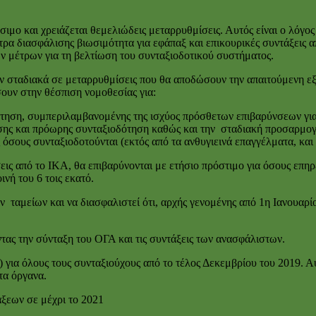
ώσιμο και χρειάζεται θεμελιώδεις μεταρρυθμίσεις. Αυτός είναι ο λό
έτρα διασφάλισης βιωσιμότητα για εφάπαξ και επικουρικές συντάξεις 
 μέτρων για τη βελτίωση του συνταξιοδοτικού συστήματος.
υν σταδιακά σε μεταρρυθμίσεις που θα αποδώσουν την απαιτούμενη εξ
ουν στην θέσπιση νομοθεσίας για:
ότηση, συμπεριλαμβανομένης της ισχύος πρόσθετων επιβαρύνσεων για
ης και πρόωρης συνταξιοδότηση καθώς και την σταδιακή προσαρμογή 
ς όσους συνταξιοδοτούνται (εκτός από τα ανθυγιεινά επαγγέλματα, και 
ς από το ΙΚΑ, θα επιβαρύνονται με ετήσιο πρόστιμο για όσους επηρε
νή του 6 τοις εκατό.
ταμείων και να διασφαλιστεί ότι, αρχής γενομένης από 1η Ιανουαρίο
ας την σύνταξη του ΟΓΑ και τις συντάξεις των ανασφάλιστων.
ια όλους τους συνταξιούχους από το τέλος Δεκεμβρίου του 2019. Αυ
τα όργανα.
ξεων σε μέχρι το 2021