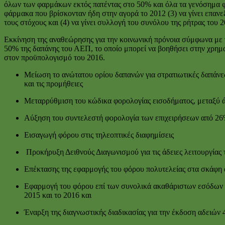
όλων των φαρμάκων εκτός πατέντας στο 50% και όλα τα γενόσημα φ
φάρμακα που βρίσκονταν ήδη στην αγορά το 2012 (3) να γίνει επα
τους στόχους και (4) να γίνει συλλογή του συνόλου της ρήτρας του 20
Εκκίνηση της αναθεώρησης για την κοινωνική πρόνοια σύμφωνα με 
50% της δαπάνης του ΑΕΠ, το οποίο μπορεί να βοηθήσει στην χρη
στον προϋπολογισμό του 2016.
Μείωση το ανώτατου ορίου δαπανών για στρατιωτικές δαπάν
και τις προμήθειες
Μεταρρύθμιση του κώδικα φορολογίας εισοδήματος, μεταξύ άλ
Αύξηση του συντελεστή φορολογία των επιχειρήσεων από 2
Εισαγωγή φόρου στις τηλεοπτικές διαφημίσεις
Προκήρυξη Δειθνούς Διαγωνισμού για τις άδειες λειτουργίας
Επέκτασης της εφαρμογής του φόρου πολυτελείας στα σκάφη 
Εφαρμογή του φόρου επί των συνολικά ακαθάριστων εσόδων α
2015 και το 2016 και
Έναρξη της διαγνωστικής διαδικασίας για την έκδοση αδειών 