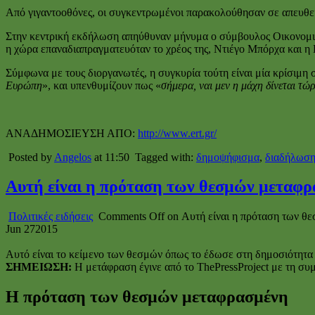
Από γιγαντοοθόνες, οι συγκεντρωμένοι παρακολούθησαν σε απευθεί
Στην κεντρική εκδήλωση απηύθυναν μήνυμα ο σύμβουλος Οικονομικ
η χώρα επαναδιαπραγματευόταν το χρέος της, Ντιέγο Μπόρχα και 
Σύμφωνα με τους διοργανωτές, η συγκυρία τούτη είναι μία κρίσιμη σ
Ευρώπη
», και υπενθυμίζουν πως «
σήμερα, ναι μεν η μάχη δίνεται τώ
ΑΝΑΔΗΜΟΣΙΕΥΣΗ ΑΠΟ:
http://www.ert.gr/
Posted by
Angelos
at 11:50
Tagged with:
δημοψήφισμα
,
διαδήλωσ
Αυτή είναι η πρόταση των θεσμών μεταφρα
Πολιτικές ειδήσεις
Comments Off
on Αυτή είναι η πρόταση των θε
Jun
27
2015
Αυτό είναι το κείμενο των θεσμών όπως το έδωσε στη δημοσιότητα ο
ΣΗΜΕΙΩΣΗ:
Η μετάφραση έγινε από το ThePressProject με τη συ
H πρόταση των θεσμών μεταφρασμένη