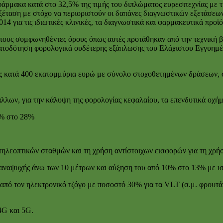
άρμακα κατά στο 32,5% της τιμής του διπλώματος ευρεσιτεχνίας με 
νεξέταση με στόχο να περιοριστούν οι δαπάνες διαγνωστικών εξετάσε
14 για τις ιδιωτικές κλινικές, τα διαγνωστικά και φαρμακευτικά προϊό
τους συμφωνηθέντες όρους όπως αυτές προτάθηκαν από την τεχνική β
ματοδότηση φορολογικά ουδέτερης εξάπλωσης του Ελάχιστου Εγγυημέ
ες κατά 400 εκατομμύρια ευρώ με σύνολο στοχοθετημένων δράσεων,
λων, για την κάλυψη της φορολογίας κεφαλαίου, τα επενδυτικά οχήμ
6% στο 28%
 τηλεοπτικών σταθμών και τη χρήση αντίστοιχων εισφορών για τη χρ
αναψυχής άνω των 10 μέτρων και αύξηση του από 10% στο 13% με ισ
πό τον ηλεκτρονικό τζόγο με ποσοστό 30% για τα VLT (σ.μ. φρουτάκ
4G και 5G.