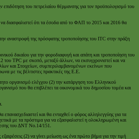
ην επιδότηση του πετρελαίου θέρμανσης για τον προϋπολογισμό του
 να διασφαλιστεί ότι τα έσοδα από το ΦΑΠ το 2015 και 2016 θα
την αναστροφή της πρόσφατης τροποποίησης του ITC στην πράξη
νικού δικαίου για την φοροδιαφυγή και απάτη και τροποποίηση του
.2 του TPC με σκοπό, μεταξύ άλλων, να εκσυγχρονιστεί και να
βλίων και Στοιχείων, συμπεριλαμβανομένων εκείνων που
α με τις βέλτιστες πρακτικές της Ε.Ε.
ρτητο οργανισμό ελέγχου (2) την κατάργηση του Ελληνικού
γανισμό που θα επιβλέπει τα οικονομικά του δημοσίου τομέα και
.
 επανασχεδιαστεί και θα ενταχθεί ο φόρος αλληλεγγύης για τα
χετικά με τα πρόστιμα για να εξασφαλιστεί η ολοκληρωμένη και
θεσης του ΔΝΤ Νο.14/151.
ξαιρέσεις (2) να γίνει μείωση ως ένα πρώτο βήμα για την τιμή