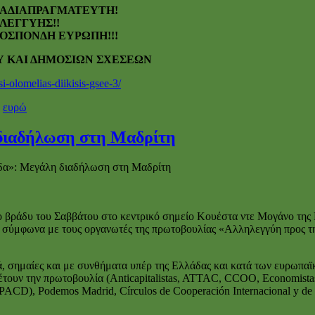
Ι ΑΔΙΑΠΡΑΓΜΑΤΕΥΤΗ!
ΛΕΓΓΥΗΣ!!
ΟΣΠΟΝΔΗ ΕΥΡΩΠΗ!!!
ΣΙΩΝ ΣΧΕΣΕΩΝ
i-olomelias-diikisis-gsee-3/
,
ευρώ
 διαδήλωση στη Μαδρίτη
δα»: Μεγάλη διαδήλωση στη Μαδρίτη
βράδυ του Σαββάτου στο κεντρικό σημείο Κουέστα ντε Μογάνο της Μ
, σύμφωνα με τους οργανωτές της πρωτοβουλίας «Αλληλεγγύη προς τ
ά, σημαίες και με συνθήματα υπέρ της Ελλάδας και κατά των ευρωπ
υν την πρωτοβουλία (Anticapitalistas, ATTAC, CCOO, Economistas s
 (PACD), Podemos Madrid, Círculos de Cooperación Internacional y d