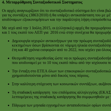
4. Μεταρρύθμιση Συνταξιοδοτικού Συστηματος
Οι αρχές αναγνωρίζουν ότι το συνταξιοδοτικό σύστημα δεν είναι βι
για τις συντάξεις (3863/2010) ή θα υπάρξει αντικατάσταση του με μ
ισοδύναμων εξοικονομήσεων και την παράλληλη λήψη επιπρόσθετων
Με ισχύ από την 1 Ιούλη 2015, οι (ελληνικές) αρχές θα προχωρήσο
και 1 τοις εκατό του ΑΕΠ για 2016 ενώ στην συνέχεια θα προχωρήσ
Δημιουργία ισχυρών αντικινήτρων για την πρόωρη συνταξιοδ
κεκτημένων όσων βρίσκονται σε νόμιμη ηλικία συνταξιοδότησ
έτη και 40 χρόνια εισφορών από το 2022, που ισχύει για όλου
Θεσμοθέτηση νομοθεσίας ώστε να οι πρόωρες συνταξιοδοτήσει
που ισοδυναμεί με το 10 τοις εκατό πάνω από την ισχύουσα ποι
Την ένταξη στο ETEA όλων των επικουρικών συνταξιοδοτικών 
χρηματοδοτούνται μόνο από δικούς τους πόρους.
Στην καλύτερη στόχευση των κοινωνικών συντάξεων, αυξάνοντ
Τη σταδιακή κατάργηση του επιδόματος αλληλεγγύης (ΕΚΑΣ) γ
λεπτομέρειες της σταδιακής κατάργησης θα συμφωνηθούν με 
Πάγωμα των μηνιαία εγγυημένων ανταποδοτικών ορίων συντά