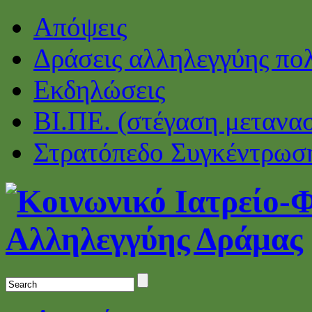
Απόψεις
Δράσεις αλληλεγγύης πο
Εκδηλώσεις
ΒΙ.ΠΕ. (στέγαση μετανα
Στρατόπεδο Συγκέντρωσ