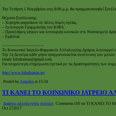
Την Τετάρτη 1 Νοεμβρίου στις 8:00 μ.μ. θα πραγματοποιηθεί Συνέ
Θέματα Συνέλευσης:
– Χορηγία φαρμάκων σε άλλες δομές υγείας.
– Λειτουργία Γραμματείας του ΚΙΦΑ.
– Προσλήψεις ιατρών και λειτουργία κλινικών στο Νοσοκομείο Δρά
– Εμβόλια
——————————
Το Κοινωνικό Ιατρείο-Φαρμακείο Αλληλεγγύης Δράμας λειτουργεί απ
Την 1η Δευτέρα κάθε μήνα πραγματοποιείται συνέλευση των μελών το
email: kifadramas@gmail.com
Για πληρέστερη ενημέρωση σχετικά με τις δραστηριότητες των συμ
http://www.kifadramas.gr/
Posted by
Angelos
at 15:34
ΤΙ ΚΑΝΕΙ ΤΟ ΚΟΙΝΩΝΙΚΟ ΙΑΤΡΕΙΟ Α
Δράσεις αλληλεγγύης πολιτών
Comments Off
on ΤΙ ΚΑΝΕΙ ΤΟ 
Oct
27
2017