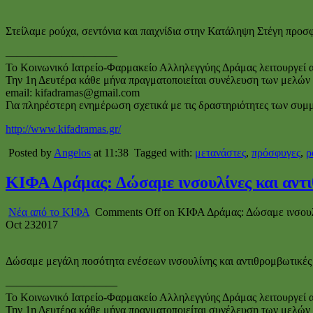
Στείλαμε ρούχα, σεντόνια και παιχνίδια στην Κατάληψη Στέγη προ
——————————
Το Κοινωνικό Ιατρείο-Φαρμακείο Αλληλεγγύης Δράμας λειτουργεί απ
Την 1η Δευτέρα κάθε μήνα πραγματοποιείται συνέλευση των μελών το
email: kifadramas@gmail.com
Για πληρέστερη ενημέρωση σχετικά με τις δραστηριότητες των συμ
http://www.kifadramas.gr/
Posted by
Angelos
at 11:38
Tagged with:
μετανάστες
,
πρόσφυγες
,
ρ
ΚΙΦΑ Δράμας: Δώσαμε ινσουλίνες και αντι
Νέα από το ΚΙΦΑ
Comments Off
on ΚΙΦΑ Δράμας: Δώσαμε ινσουλί
Oct
23
2017
Δώσαμε μεγάλη ποσότητα ενέσεων ινσουλίνης και αντιθρομβωτικές
——————————
Το Κοινωνικό Ιατρείο-Φαρμακείο Αλληλεγγύης Δράμας λειτουργεί απ
Την 1η Δευτέρα κάθε μήνα πραγματοποιείται συνέλευση των μελών το