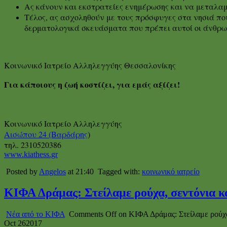
Ας κάνουν και εκστρατείες ενημέρωσης και να μεταλαμ
Τέλος, ας ασχοληθούν με τους πρόσφυγες στα νησιά που 
δερματολογικά σκευάσματα που πρέπει αυτοί οι άνθρωπ
Κοινωνικό Ιατρείο Αλληλεγγύης Θεσσαλονίκης
Για κάποιους η ζωή κοστίζει, για εμάς αξίζει!
Κοινωνικό Ιατρείο Αλληλεγγύης
Αισώπου 24 (Βαρδάρης
)
τηλ. 2310520386
www.kiathess.gr
Posted by
Angelos
at 21:40
Tagged with:
κοινωνικό ιατρείο
ΚΙΦΑ Δράμας: Στείλαμε ρούχα, σεντόνια 
Νέα από το ΚΙΦΑ
Comments Off
on ΚΙΦΑ Δράμας: Στείλαμε ρούχα
Oct
26
2017