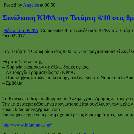
Posted by
Angelos
at 00:50
Συνέλευση ΚΙΦΑ την Τετάρτη 4/10 στις 8
Νέα από το ΚΙΦΑ
Comments Off
on Συνέλευση ΚΙΦΑ την Τετάρτη 
Oct
02
2017
Την Τετάρτη 4 Οκτωβρίου στις 8:00 μ.μ. θα πραγματοποιηθεί Συνέ
Θέματα Συνέλευσης:
– Χορηγία φαρμάκων σε άλλες δομές υγείας.
– Λειτουργία Γραμματείας του ΚΙΦΑ.
– Προσλήψεις ιατρών και λειτουργία κλινικών στο Νοσοκομείο Δρά
– Εμβόλια
——————————
Το Κοινωνικό Ιατρείο-Φαρμακείο Αλληλεγγύης Δράμας λειτουργεί απ
Την 1η Δευτέρα κάθε μήνα πραγματοποιείται συνέλευση των μελών το
email: kifadramas@gmail.com
Για πληρέστερη ενημέρωση σχετικά με τις δραστηριότητες των συμ
http://www.kifadramas.gr/