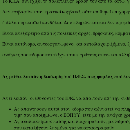
Το Κ.Ι.Α. συνεχίζει τη πολύπλευρη δράση του από τα κάτω, γι
Δεν επιβαρύνει τον κρατικό κορβανά, ούτε επιθυμεί επιχορ
ή άλλα ευρωπαϊκά κονδύλια. Δεν πληρώνεται και δεν αγοράζ
Είναι ανεξάρτητο από τις πολιτικές αρχές, θρησκείες, κόμμα
Είναι αυτόνομο, αυτοοργανωμένο, και αυτοδιαχειριζόμενο, ξ
ανάγκες του κόσμου και ψάχνει τους τρόπους αυτο- και αλλη
Ας μάθει λοιπόν η διοίκηση του Π.Φ.Σ. πως φορέας που δεν
Αντί λοιπόν οι ιθύνοντες του ΠΦΣ να απαιτούν απ’ την κυβέ
Ας απαντήσουν αυτοί στον κόσμο που αδυνατεί να πληρ
τιμή που αποζημιώνει ο ΕΟΠΥΥ, είτε με την ανάγκη 
με πόρου
Ας αναδιανείμουν επίσης και διαχειριστούν,
που καταλήγουν ληγμένα για νακαταστραφούν