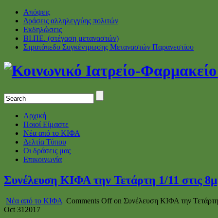
Απόψεις
Δράσεις αλληλεγγύης πολιτών
Εκδηλώσεις
ΒΙ.ΠΕ. (στέγαση μεταναστών)
Στρατόπεδο Συγκέντρωσης Μεταναστών Παρανεστίου
Αρχική
Ποιοί Είμαστε
Νέα από το ΚΙΦΑ
Δελτία Τύπου
Οι δράσεις μας
Επικοινωνία
Συνέλευση ΚΙΦΑ την Τετάρτη 1/11 στις 8
Νέα από το ΚΙΦΑ
Comments Off
on Συνέλευση ΚΙΦΑ την Τετάρτη 
Oct
31
2017