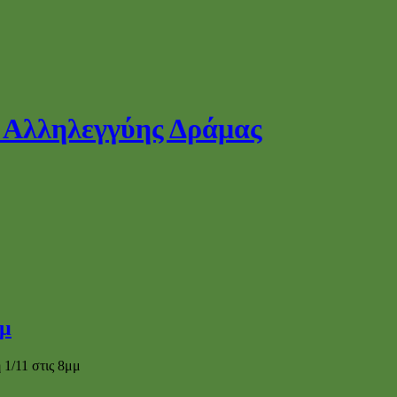
μμ
1/11 στις 8μμ