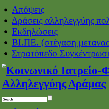
Απόψεις
Δράσεις αλληλεγγύης πο
Εκδηλώσεις
ΒΙ.ΠΕ. (στέγαση μετανα
Στρατόπεδο Συγκέντρωσ