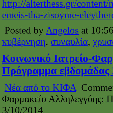
http://alterthess.gr/content/
emeis-tha-zisoyme-eleyther
Posted by
Angelos
at 10:5
κυβέρνηση
,
συναυλία
,
χρυσ
Κοινωνικό Ιατρείο-Φαρ
Πρόγραμμα εβδομάδας 2
Νέα από το ΚΙΦΑ
Commen
Φαρμακείο Αλληλεγγύης: Π
3/10/2014