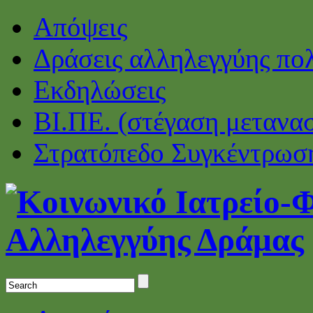
Απόψεις
Δράσεις αλληλεγγύης πο
Εκδηλώσεις
ΒΙ.ΠΕ. (στέγαση μετανα
Στρατόπεδο Συγκέντρωσ