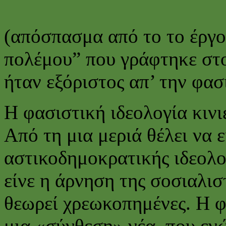
(απόσπασμα από το το έργο
πολέμου” που γράφτηκε στ
ήταν εξόριστος απ’ την φασ
Η φασιστική ιδεολογία κινι
Από τη μια μεριά θέλει να 
αστικοδημοκρατικής ιδεολογ
είνε η άρνηση της σοσιαλιστ
θεωρεί χρεωκοπημένες. Η φα
μια «σύνθεση» νέα, που ενών