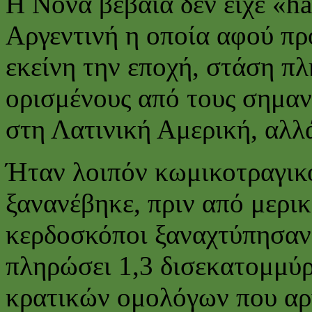
Η Νόνα βέβαια δεν είχε «ha
Αργεντινή η οποία αφού πρ
εκείνη την εποχή, στάση π
ορισμένους από τους σημαν
στη Λατινική Αμερική, αλλ
Ήταν λοιπόν κωμικοτραγικό
ξανανέβηκε, πριν από μερικ
κερδοσκόποι ξαναχτύπησαν 
πληρώσει 1,3 δισεκατομμύρ
κρατικών ομολόγων που αρν