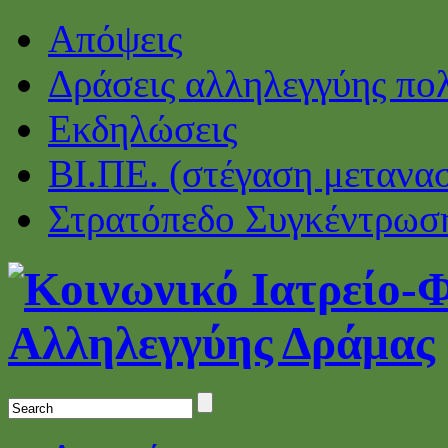
Απόψεις
Δράσεις αλληλεγγύης πο
Εκδηλώσεις
ΒΙ.ΠΕ. (στέγαση μετανα
Στρατόπεδο Συγκέντρωσ