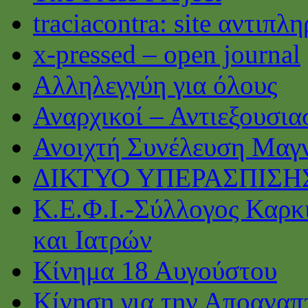
traciacontra: site αντιπ
x-pressed – open journal
Αλληλεγγύη για όλους
Αναρχικοί – Αντιεξουσι
Ανοιχτή Συνέλευση Μαγ
ΔΙΚΤΥΟ ΥΠΕΡΑΣΠΙΣΗ
Κ.Ε.Φ.Ι.-Σύλλογος Καρκ
και Ιατρών
Κίνημα 18 Αυγούστου
Κίνηση για την Αποαναπ