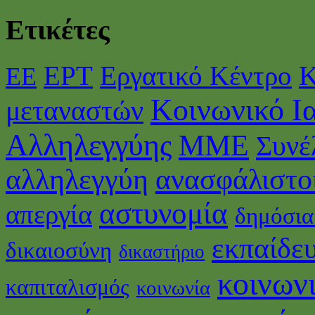
Ετικέτες
ΕΡΤ
Εργατικό Κέντρο
Κ
ΕΕ
Κοινωνικό Ι
μεταναστών
Αλληλεγγύης
ΜΜΕ
Συνέ
αλληλεγγύη
ανασφάλιστο
αστυνομία
απεργία
δημόσια
εκπαίδε
δικαιοσύνη
δικαστήριο
κοινωνι
καπιταλισμός
κοινωνία