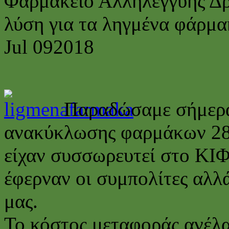
Φαρμακείο Αλληλεγγύης Δρ
λύση για τα ληγμένα φάρμ
Jul
09
2018
Παραδώσαμε σήμερα 
ανακύκλωσης φαρμάκων 28
είχαν συσσωρευτεί στο ΚΙ
έφερναν οι συμπολίτες αλλ
μας.
Το κόστος μεταφοράς ανέλ