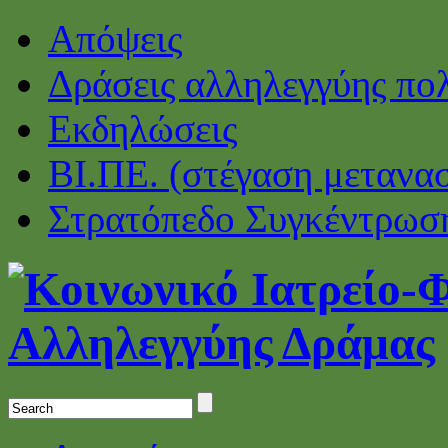
Απόψεις
Δράσεις αλληλεγγύης πο
Εκδηλώσεις
ΒΙ.ΠΕ. (στέγαση μετανα
Στρατόπεδο Συγκέντρωσ