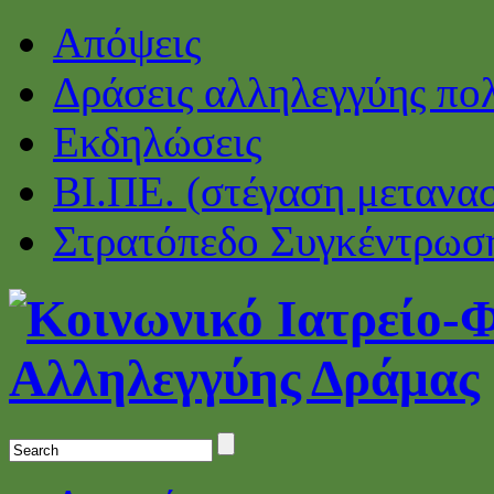
Απόψεις
Δράσεις αλληλεγγύης πο
Εκδηλώσεις
ΒΙ.ΠΕ. (στέγαση μετανα
Στρατόπεδο Συγκέντρωσ