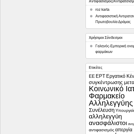
Αντιφασισμός/Αντιρατσισ
roz karta
Αντιφασιστική Αντιρατσι
Πρωτοβουλία Δράμας
Χρήσιμοι Σύνδεσμοι
Γαληνός-Εμπορική ονο
φαρμάκων
Ετικέτες
ΕΡΤ
Εργατικό Κέ
ΕΕ
συγκέντρωσης μετ
Κοινωνικό Ιατ
Φαρμακείο
Αλληλεγγύης
Συνέλευση
Υπουργείο
αλληλεγγύη
ανασφάλιστοι
ανε
απεργία
αντιφασισμός