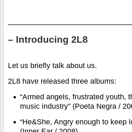
—————————————————
– Introducing 2L8
Let us briefly talk about us.
2L8 have released three albums:
“Armed angels, frustrated youth, th
music industry” (Poeta Negra / 20
“He&She, Angry enough to keep lo
(Inner Ear / 2008),