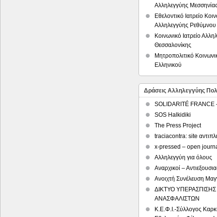
Αλληλεγγύης Μεσσηνία
Εθελοντικό Ιατρείο Κοι
Αλληλεγγύης Ρεθύμνου
Κοινωνικό Ιατρείο Αλλη
Θεσσαλονίκης
Μητροπολιτικό Κοινωνικ
Ελληνικού
Δράσεις Αλληλεγγύης Πολ
SOLIDARITÉ FRANCE
SOS Halkidiki
The Press Project
traciacontra: site αντ
x-pressed – open journ
Αλληλεγγύη για όλους
Αναρχικοί – Αντιεξουσι
Ανοιχτή Συνέλευση Μαγ
ΔΙΚΤΥΟ ΥΠΕΡΑΣΠΙΣΗΣ
ΑΝΑΣΦΑΛΙΣΤΩΝ
Κ.Ε.Φ.Ι.-Σύλλογος Καρ