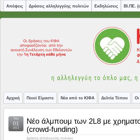
Απόψεις
Δράσεις αλληλεγγύης πολιτών
Εκδηλώσεις
ΒΙ.ΠΕ. 
Αρχική
Ποιοί Είμαστε
Νέα από το ΚΙΦΑ
Δελτία Τύπου
Οι
Sep
Νέο άλμπουμ των 2L8 με χρηματο
01
(crowd-funding)
2013
Δράσεις αλληλεγγύης πολιτών