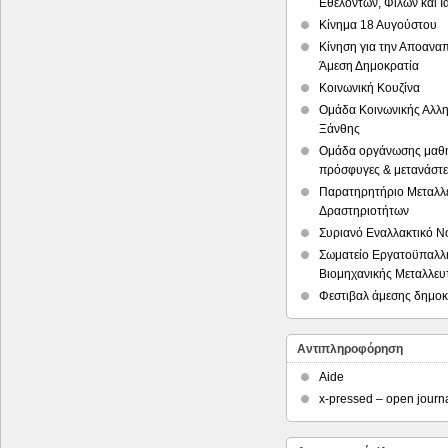
Εθελοντών, Φίλων και Ι
Κίνημα 18 Αυγούστου
Κίνηση για την Αποαναπ
Άμεση Δημοκρατία
Κοινωνική Κουζίνα
Ομάδα Κοινωνικής Αλλ
Ξάνθης
Ομάδα οργάνωσης μαθη
πρόσφυγες & μετανάστε
Παρατηρητήριο Μεταλλ
Δραστηριοτήτων
Συριανό Εναλλακτικό Ν
Σωματείο Εργατοϋπαλ
Βιομηχανικής Μεταλλευ
Φεστιβαλ άμεσης δημοκ
Αντιπληροφόρηση
Aide
x-pressed – open journ