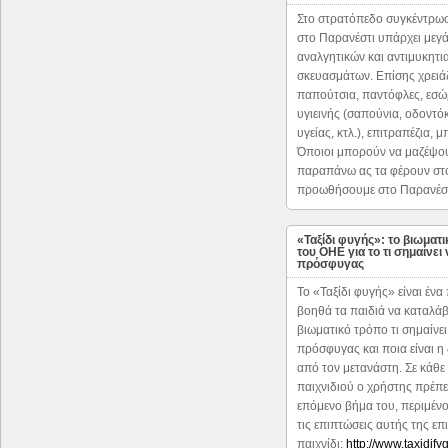
Στο στρατόπεδο συγκέντρω
στο Παρανέστι υπάρχει μεγ
αναλγητικών και αντιμυκητι
σκευασμάτων. Επίσης χρειά
παπούτσια, παντόφλες, εσώ
υγιεινής (σαπούνια, οδοντό
υγείας, κτλ.), επιτραπέζια, μ
Όποιοι μπορούν να μαζέψου
παραπάνω ας τα φέρουν στο
προωθήσουμε στο Παρανέστ
«Ταξίδι φυγής»: το βιωματι
του ΟΗΕ για το τι σημαίνει 
πρόσφυγας
To «Ταξίδι φυγής» είναι ένα
βοηθά τα παιδιά να καταλά
βιωματικό τρόπο τι σημαίνει 
πρόσφυγας και ποια είναι η
από τον μετανάστη. Σε κάθε
παιχνιδιού ο χρήστης πρέπει
επόμενο βήμα του, περιμένο
τις επιπτώσεις αυτής της επ
παιχνίδι:
http://www.taxidifyg