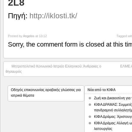
2L8
Πηγή:
http://iklosti.tk/
Posted by
Angelos
at 13:12
Tagged wi
Sorry, the comment form is closed at this ti
Μητροπολιτικό Κοινωνικό Ιατρείο Ελληνικού: Άνθρακες ο
ΕΛΜΕ Α
θησαυρός
Οδηγός επικοινωνίας αραβικής γλώσσας για
Νέα από το ΚΙΦΑ
ιατρικά θέματα
Ζωή και Δικαιοσύνη για
ΚΙΦΑ ΔΡΑΜΑΣ: Συμμετέ
πανδραμινό συλλαλητή
ΚΙΦΑ Δράμας: Χριστουγε
ΚΙΦΑ Δράμας: Αλλαγή 
λειτουργίας