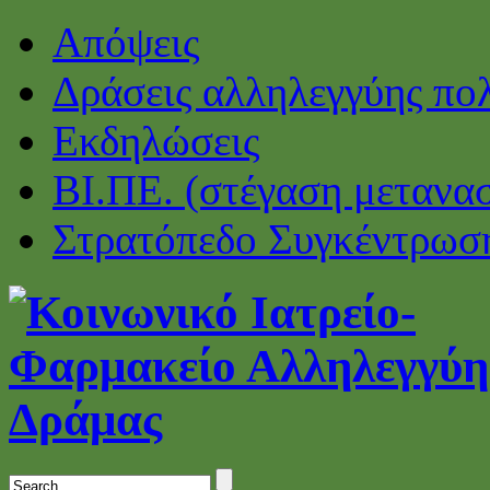
Απόψεις
Δράσεις αλληλεγγύης πο
Εκδηλώσεις
ΒΙ.ΠΕ. (στέγαση μετανα
Στρατόπεδο Συγκέντρωσ