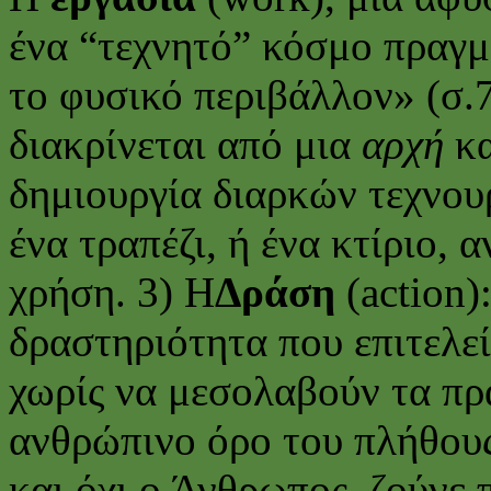
ένα “τεχνητό” κόσμο πραγ
το φυσικό περιβάλλον» (σ.
διακρίνεται από μια
αρχή
κα
δημιουργία διαρκών τεχνου
ένα τραπέζι, ή ένα κτίριο, 
χρήση. 3) Η
Δράση
(action)
δραστηριότητα που επιτελε
χωρίς να μεσολαβούν τα πρά
ανθρώπινο όρο του πλήθους
και όχι ο Άνθρωπος, ζούνε 