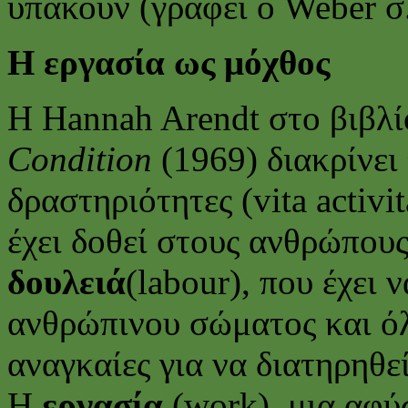
υπακούν (γράφει ο Weber σ.
Η εργασία ως μόχθος
Η Hannah Arendt στο βιβλί
Condition
(1969) διακρίνει
δραστηριότητες (vita activi
έχει δοθεί στους ανθρώπους
δουλειά
(labour), που έχει 
ανθρώπινου σώματος και όλε
αναγκαίες για να διατηρηθε
Η
εργασία
(work), μια αφύ