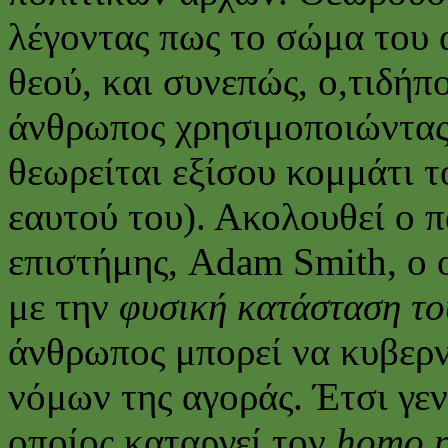
λέγοντας πως το σώμα του
θεού, και συνεπώς, ο,τιδήπ
άνθρωπος χρησιμοποιώντας 
θεωρείται εξίσου κομμάτι τ
εαυτού του). Ακολουθεί ο π
επιστήμης, Adam Smith, ο 
με την
φυσική κατάσταση τ
άνθρωπος μπορεί να κυβερν
νόμων της αγοράς. Έτσι γεν
οποίος καταργεί τον
homo p