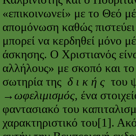
«επικοινωνεί» με το Θεό μ
απομόνωση καθώς πιστεύει 
μπορεί να κερδηθεί μόνο μέ
άσκησης. Ο Χριστιανός είν
αλλήλους» με σκοπό και το
σωτηρία της
δ ι κ ή ς
του ψ
→
ωφελιμισμός,
ένα στοιχεί
φαντασιακό του καπιταλισμ
χαρακτηριστικό του[1]. Ακ