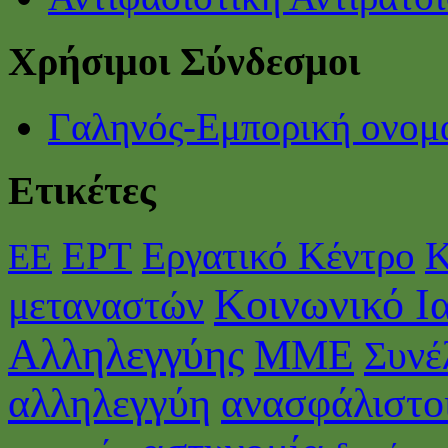
Χρήσιμοι Σύνδεσμοι
Γαληνός-Εμπορική ονομ
Ετικέτες
ΕΡΤ
Εργατικό Κέντρο
Κ
ΕΕ
Κοινωνικό Ι
μεταναστών
Αλληλεγγύης
ΜΜΕ
Συνέ
αλληλεγγύη
ανασφάλιστο