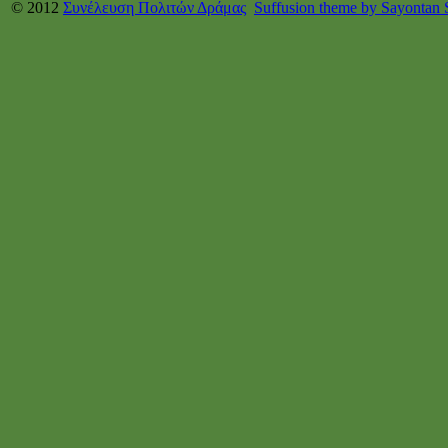
© 2012
Συνέλευση Πολιτών Δράμας
Suffusion theme by Sayontan 