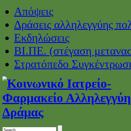
Απόψεις
Δράσεις αλληλεγγύης πο
Εκδηλώσεις
ΒΙ.ΠΕ. (στέγαση μετανα
Στρατόπεδο Συγκέντρωσ