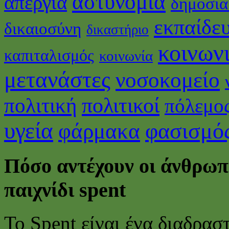
αστυνομία
απεργία
δημόσια
εκπαίδε
δικαιοσύνη
δικαστήριο
κοινωνι
καπιταλισμός
κοινωνία
μετανάστες
νοσοκομείο
πολιτικοί
πολιτική
πόλεμο
υγεία
φάρμακα
φασισμό
Πόσο αντέχουν οι άνθρωπ
παιχνίδι spent
To Spent είναι ένα διαδρασ