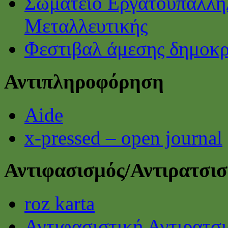
Σωματείο Εργατοϋπαλλή
Μεταλλευτικής
Φεστιβαλ άμεσης δημοκρ
Αντιπληροφόρηση
Aide
x-pressed – open journal
Αντιφασισμός/Αντιρατσι
roz karta
Αντιφασιστική Αντιρατσ