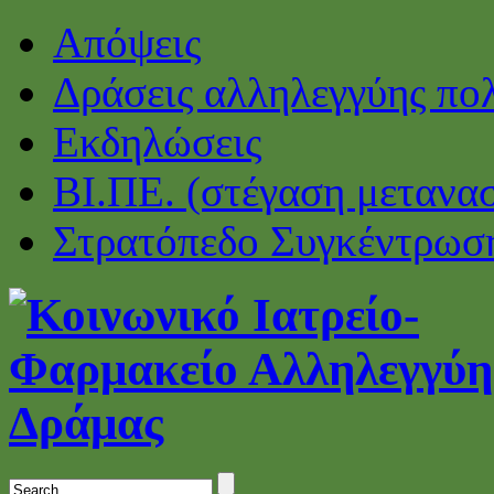
Απόψεις
Δράσεις αλληλεγγύης πο
Εκδηλώσεις
ΒΙ.ΠΕ. (στέγαση μετανα
Στρατόπεδο Συγκέντρωσ