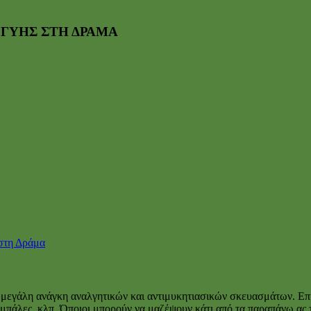
ΓΓΥΗΣ ΣΤΗ ΔΡΑΜΑ
 στη Δράμα
εγάλη ανάγκη αναλγητικών και αντιμυκητιασικών σκευασμάτων. Επίσ
ζια, μπάλες, κλπ. Όποιοι μπορούν να μαζέψουν κάτι από τα παραπάνω 