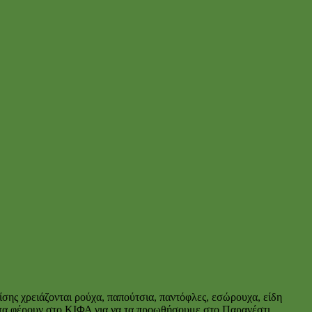
ης χρειάζονται ρούχα, παπούτσια, παντόφλες, εσώρουχα, είδη
ας τα φέρουν στο ΚΙΦΑ για να τα προωθήσουμε στο Παρανέστι.