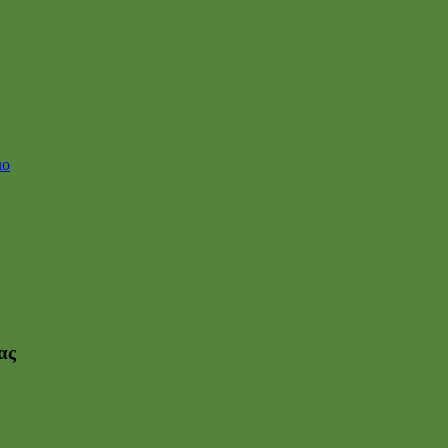
ιο
ας