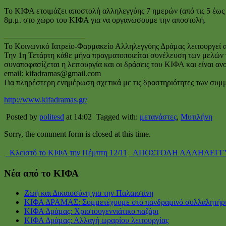
Το ΚΙΦΑ ετοιμάζει αποστολή αλληλεγγύης 7 ημερών (από τις 5 έως 
8μ.μ. στο χώρο του ΚΙΦΑ για να οργανώσουμε την αποστολή.
——————————
Το Κοινωνικό Ιατρείο-Φαρμακείο Αλληλεγγύης Δράμας λειτουργεί απ
Την 1η Τετάρτη κάθε μήνα πραγματοποιείται συνέλευση των μελών τ
συναποφασίζεται η λειτουργία και οι δράσεις του ΚΙΦΑ και είναι ανο
email: kifadramas@gmail.com
Για πληρέστερη ενημέρωση σχετικά με τις δραστηριότητες των συμ
http://www.kifadramas.gr/
Posted by
politesd
at 14:02
Tagged with:
μετανάστες
,
Μυτιλήνη
Sorry, the comment form is closed at this time.
Κλειστό το ΚΙΦΑ την Πέμπτη 12/11
ΑΠΟΣΤΟΛΗ ΑΛΛΗΛΕΓΓΥΗ
Νέα από το ΚΙΦΑ
Ζωή και Δικαιοσύνη για την Παλαιστίνη
ΚΙΦΑ ΔΡΑΜΑΣ: Συμμετέχουμε στο πανδραμινό συλλαλητήρ
ΚΙΦΑ Δράμας: Χριστουγεννιάτικο παζάρι
ΚΙΦΑ Δράμας: Αλλαγή ωραρίου λειτουργίας