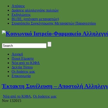
Απόψεις
Δράσεις αλληλεγγύης πολιτών
Εκδηλώσεις
ΒΙ.ΠΕ. (στέγαση μεταναστών)
Στρατόπεδο Συγκέντρωσης Μεταναστών Παρανεστίου
Αρχική
Ποιοί Είμαστε
Νέα από το ΚΙΦΑ
Δελτία Τύπου
Οι δράσεις μας
Επικοινωνία
Έκτακτη Συνέλευση – Αποστολή Αλληλεγγ
Νέα από το ΚΙΦΑ
,
Οι δράσεις μας
Nov
13
2015